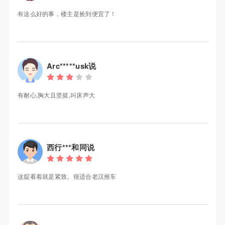
有这么好的事，楼主是捡到便宜了！
Arc*****usk说
有耐心,胸大且坚挺,叫床声大
西行***和同说
这腚看着就是紧致。很适合老汉推车