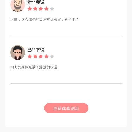
泄**卯说
大侠，这么漂亮的美眉被你搞定，爽了吧？
己**下说
肉肉的身体充满了淫荡的味道
更多体验信息