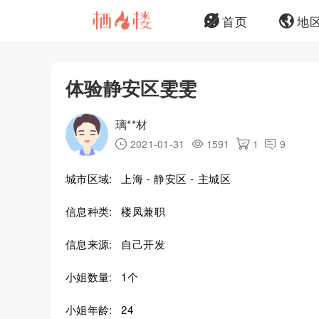
首页
地
体验静安区雯雯
璃**材
2021-01-31
1591
1
9
城市区域:
上海 - 静安区 - 主城区
信息种类:
楼凤兼职
信息来源:
自己开发
小姐数量:
1个
小姐年龄:
24