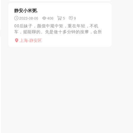
妹妹开始用小舌头舔我...
静安小米粥.
2023-08-06
406
5
9
00后妹子，颜值中规中矩，重在年轻，不机
车，挺能聊的。先是做十多分钟的按摩，会所
出来的，手法挺到位，后续就是做服务，最后
上海-静安区
口爆出货，全程下来大概50分钟。4张的价格真
的超值，有机会还...