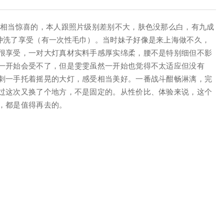
是相当惊喜的，本人跟照片级别差别不大，肤色没那么白，有九成
冲洗了享受（有一次性毛巾）。当时妹子好像是来上海做不久，
很享受，一对大灯真材实料手感厚实绵柔，腰不是特别细但不影
一开始会受不了，但是雯雯虽然一开始也觉得不太适应但没有
刺一手托着摇晃的大灯，感受相当美好。一番战斗酣畅淋漓，完
过这次又换了个地方，不是固定的。从性价比、体验来说，这个
，都是值得再去的。