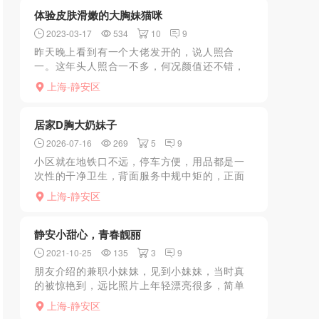
体验皮肤滑嫩的大胸妹猫咪
2023-03-17
534
10
9
昨天晚上看到有一个大佬发开的，说人照合
一。这年头人照合一不多，何况颜值还不错，
今天立刻出发。 住的小区是电梯楼，但也是一
上海-静安区
梯七八户那种，人稍微杂了点。大家cj尽量还是
避开邻居的...
居家D胸大奶妹子
2026-07-16
269
5
9
小区就在地铁口不远，停车方便，用品都是一
次性的干净卫生，背面服务中规中矩的，正面
的口活没的说，毒龙钻的也到位，由于长时间
上海-静安区
没玩，在妹妹的口活下2分钟缴械。休息了一会
我实在是眼馋这双大...
静安小甜心，青春靓丽
2021-10-25
135
3
9
朋友介绍的兼职小妹妹，见到小妹妹，当时真
的被惊艳到，远比照片上年轻漂亮很多，简单
互撩缓解尴尬之后，开始浴室洗澡，小妹妹帮
上海-静安区
我洗的，洗澡后我迫不及待的把她抱上床，小