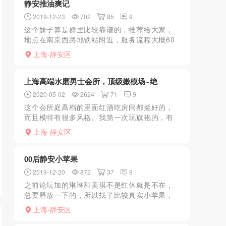
静安推油爽记
2019-12-23
702
85
9
这个妹子算是群里比较靠谱的，推荐给大家，
地点在南京西路地铁站附近，服务流程大概60
分钟，，安全性不错，推油大家都懂的，手，
上海-静安区
胸，臀都可以。加钟可以全套大，没舍得加。
嘿嘿。
上海高端水磨男士会所，顶级嫩模场~绝
2020-05-02
2624
71
9
这个会所庭高档的里面红酒吃房间都挺好的，
而且模特有很多风格。我第一次玩旗袍的，有
点新鲜感。我写东西不行属于行动派的。，果
上海-静安区
然不假。身材，脸蛋，皮肤，阴无一不是极.
品.。妹妹很嫩 大家...
00后静安小苹果
2019-12-20
872
37
9
之前论坛加的琳琳和美琪不是红休就是不在，
总要释放一下的，所以找了比较真实小苹果，
照片是本人，套路一样。到地方拍照指挥上
上海-静安区
楼，一人租，空调暖和，真人和照片90%，小
小的，胸B，自己洗，...