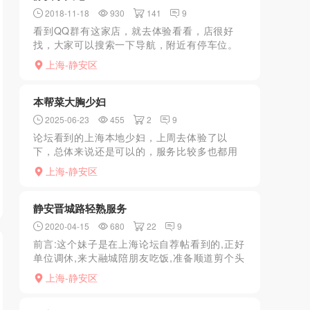
2018-11-18
930
141
9
看到QQ群有这家店，就去体验看看，店很好
找，大家可以搜索一下导航，附近有停车位。
中午到的，街边小店，人不多，老板带着进了
上海-静安区
小房间，房间非常小，就一张床和一个淋浴
间，环境非常一般，隔音...
本帮菜大胸少妇
2025-06-23
455
2
9
论坛看到的上海本地少妇，上周去体验了以
下，总体来说还是可以的，服务比较多也都用
心做了，也不催，挺健谈的感觉很不错！身材
上海-静安区
很棒抱在怀里很舒服…据说还可以提供汗蒸理
疗头疗服务，但是碍于时...
静安晋城路轻熟服务
2020-04-15
680
22
9
前言:这个妹子是在上海论坛自荐帖看到的,正好
单位调休,来大融城陪朋友吃饭,准备顺道剪个头
发,之前加了这个妹子,知道这个妹子就在附近,
上海-静安区
喝了两瓶啤酒,心痒难耐,于是打开炮Q,遂询问有
没...