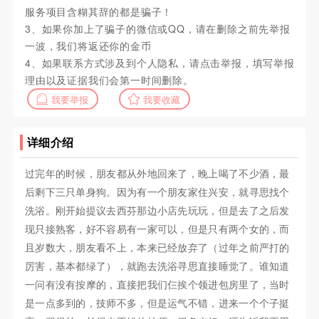
服务项目含糊其辞的都是骗子！
3、如果你加上了骗子的微信或QQ，请在删除之前先举报
一波，我们将返还你的金币
4、如果联系方式涉及到个人隐私，请点击举报，填写举报
理由以及证据我们会第一时间删除。
我要举报
我要收藏
详细介绍
过完年的时候，朋友都从外地回来了，晚上喝了不少酒，最
后剩下三只单身狗。因为有一个朋友家住兴安，就寻思找个
洗浴。刚开始提议去西芬那边小店先玩玩，但是去了之后发
现只接熟客，好不容易有一家可以，但是只有两个女的，而
且岁数大，朋友看不上，本来已经放弃了（过年之前严打的
厉害，基本都绿了），就跑去洗浴寻思直接睡觉了。谁知道
一问有没有按摩的，直接把我们仨挨个领进包房里了，当时
是一点多到的，技师不多，但是运气不错，进来一个个子挺