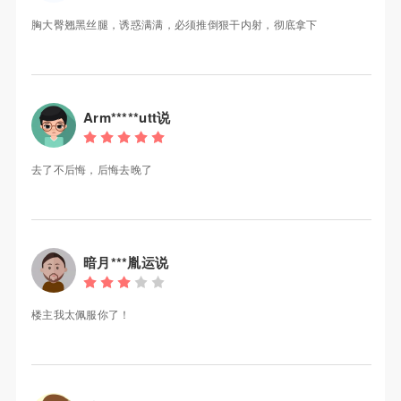
胸大臀翘黑丝腿，诱惑满满，必须推倒狠干内射，彻底拿下
Arm*****utt说
去了不后悔，后悔去晚了
暗月***胤运说
楼主我太佩服你了！