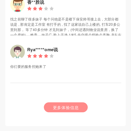
香**胜说
找之前聊了很多妹子 每个问他是不是楼下保安帅哥接上去 , 大部分都
说是 , 那肯定是工作室 有打手的 , 找了这家说自己上楼的, 打车20多公
里到那， 等了40多分钟 才见到妹子，(中间还遇到物业说查房，换了
一个房的) ，略贵... 妹子广 脸上干净 1米5 先交摸个奶验个真胸, B左右
， 清廋的差不多就这样了，妹子脱了衣服不错 比家里那位漂亮的多,
总的怎么说呢 缺点个子不算高，胸不算大，力气一般, 优点水嫩光滑
Rya*****ome说
，比较配合, 还送原味丝袜(不过我用不上) , 对我个人来说值回票价
了， 你们能不能满意 可以参考下
你们要的服务控她来了
更多体验信息