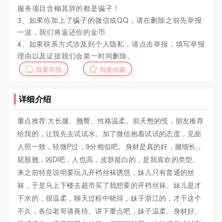
服务项目含糊其辞的都是骗子！
3、如果你加上了骗子的微信或QQ，请在删除之前先举报
一波，我们将返还你的金币
4、如果联系方式涉及到个人隐私，请点击举报，填写举报
理由以及证据我们会第一时间删除。
我要举报
我要收藏
详细介绍
重点推荐:大长腿、翘臀、性格温柔。前天憋的慌，朋友推荐
给我的，让我先去试试水。加了微信抱着试试的态度，见面
人照一致，轻微P过，9分相似吧。身材是真的好，腿细长，
屁股翘，凶D吧，人也高，皮肤挺白的，是我喜欢的类型。
来之前特意说明要玩儿开裆丝袜诱惑，妹儿只有普通的丝
袜，于是马上下楼去超市买了我想要的开裆丝袜。妹儿是才
下水的，很温柔，聊天过程中晓得，妹子浙江的，才干这个
不久，各位老哥请善待。讲下重点吧，妹子温柔、身材好、