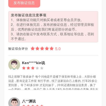
发布验证信息
发布验证信息注意事项
1、体验验证功能只对购买者或者至尊会员开放。
2、在进行体验完后，发布的验证信息，经过管理员审核
后，优秀的验证信息我们将返还部分的金币。
3、请勿在验证中发布联系方式，联系地址等信息，否则
不予通过。
验证综合评分
Ken*****kin说
找之前聊了很多妹子 每个问他是不是楼下保安帅哥接上去 , 大部分都
说是 , 那肯定是工作室 有打手的 , 找了这家说自己上楼的, 打车20多公
里到那， 等了40多分钟 才见到妹子，(中间还遇到物业说查房，换了
一个房的) ，略贵... 妹子广 脸上干净 1米5 先交摸个奶验个真胸, B左右
， 清廋的差不多就这样了，妹子脱了衣服不错 比家里那位漂亮的多,
总的怎么说呢 缺点个子不算高，胸不算大，力气一般, 优点水嫩光滑
八**渊说
，比较配合, 还送原味丝袜(不过我用不上) , 对我个人来说值回票价