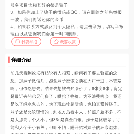
服务项目含糊其辞的都是骗子！
3、如果你加上了骗子的微信或QQ，请在删除之前先举报
一波，我们将返还你的金币
4、如果联系方式涉及到个人隐私，请点击举报，填写举报
理由以及证据我们会第一时间删除。
我要举报
我要收藏
详细介绍
前几天看到论坛有贴说有人很紧，瞬间有了要去验证的念
想。加妹子微信后，感觉妹子应该之前在大厂干过，不该紧
啊，但依然想去。结果去想被告知涨价了，6张变8张，肯定
是最近去的弟兄们多了，哄抬了物价。为不浪费机会，我还
是吃了绿水鬼去的，为了玩出物超所值，也怕真紧掉链子。
妹子还是比较谨慎的，到地方后看本人，和照片差不多，不
是太漂亮，个人小，但36c是真金白银。妹子是比较紧，可
能和人个子小有关，但咱不怕，隧开始对妹子的狂轰滥炸。