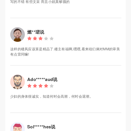
写的不错 有些文采 而且小妞真够骚的
燃**珺说
这样的楼凤应该算是精品了.楼主有福啊,嘿嘿,看来咱们俩对MM的审美
有点雷同嘛!
Ado*****aud说
少妇的身体很诚实，知道何时会高潮，何时会退潮。
Sol*****hes说