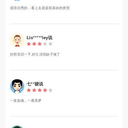
眉清目秀的，看上去就是我喜欢的类型
Lio*****ley说
好想尝试一下,好久没找妹子做了
七**骏说
一发如魂，一夜美梦