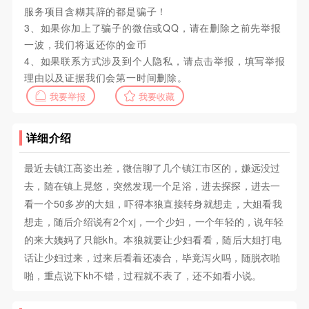
服务项目含糊其辞的都是骗子！
3、如果你加上了骗子的微信或QQ，请在删除之前先举报
一波，我们将返还你的金币
4、如果联系方式涉及到个人隐私，请点击举报，填写举报
理由以及证据我们会第一时间删除。
我要举报
我要收藏
详细介绍
最近去镇江高姿出差，微信聊了几个镇江市区的，嫌远没过
去，随在镇上晃悠，突然发现一个足浴，进去探探，进去一
看一个50多岁的大姐，吓得本狼直接转身就想走，大姐看我
想走，随后介绍说有2个xj，一个少妇，一个年轻的，说年轻
的来大姨妈了只能kh。本狼就要让少妇看看，随后大姐打电
话让少妇过来，过来后看着还凑合，毕竟泻火吗，随脱衣啪
啪，重点说下kh不错，过程就不表了，还不如看小说。