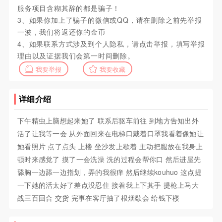
服务项目含糊其辞的都是骗子！
3、如果你加上了骗子的微信或QQ，请在删除之前先举报
一波，我们将返还你的金币
4、如果联系方式涉及到个人隐私，请点击举报，填写举报
理由以及证据我们会第一时间删除。
我要举报
我要收藏
详细介绍
下午精虫上脑想起来她了 联系后驱车前往 到地方告知出外
活了让我等一会 从外面回来在电梯口戴着口罩我看着像她让
她看照片 点了点头 上楼 坐沙发上歇着 主动把腿放在我身上
顿时来感觉了 摸了一会洗澡 洗的过程会帮你口 然后进屋先
舔胸一边舔一边指划，弄的我很痒 然后继续kouhuo 这点提
一下她的活太好了差点没忍住 接着我上下其手 提枪上马大
战三百回合 交货 完事在客厅抽了根烟歇会 给钱下楼