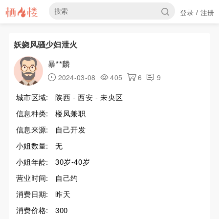
登录
注册
/
妖娆风骚少妇泄火
暴**麟
2024-03-08
405
6
9
城市区域:
陕西 - 西安 - 未央区
信息种类:
楼凤兼职
信息来源:
自己开发
小姐数量:
无
小姐年龄:
30岁-40岁
营业时间:
自己约
消费日期:
昨天
消费价格:
300