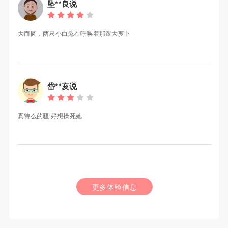
坠**良说
大而圆，两只小白兔在呼唤着那跟大萝卜
岱**亥说
真特么的骚 好想操死她
更多体验信息