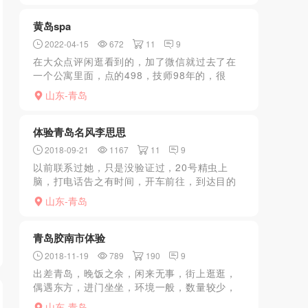
不机车。
黄岛spa
2022-04-15
672
11
9
在大众点评闲逛看到的，加了微信就过去了在
一个公寓里面，点的498，技师98年的，很
骚，先脱衣服技师给洗下，按后背，然后就开
山东-青岛
始舔你，翻身正面就开始舔你，会问你要不要
加钟，可以带套或者...
体验青岛名风李思思
2018-09-21
1167
11
9
以前联系过她，只是没验证过，20号精虫上
脑，打电话告之有时间，开车前往，到达目的
谈好价格，脱衣开干，除了不让抠意外基本都
山东-青岛
让弄，manyou，KJ还有manyou，MM还跳了
舞蹈，让...
青岛胶南市体验
2018-11-19
789
190
9
出差青岛，晚饭之余，闲来无事，街上逛逛，
偶遇东方，进门坐坐，环境一般，数量较少，
资质平平，价格稍贵，服务一般，没有大活，
山东-青岛