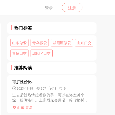
登录
注册
热门标签
山东做爱
青岛做爱
城阳区做爱
山东口交
青岛口交
城阳区口交
推荐阅读
可肛性价比.
2023-11-19
367
3
9
进去后就热情拉着你的手，可以在浴室冲个
澡，提供浴巾。上床后先会用湿巾给你擦拭，
然后缓缓吞入，温暖肉壁包裹的感觉真的很
山东-青岛
棒，还可以深厚，姐姐还会温柔的问你是不是