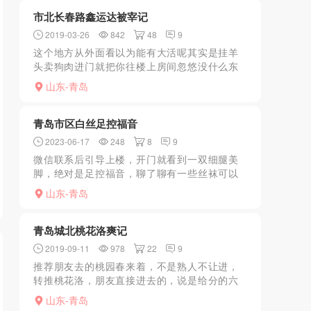
要出来了，快出来了会停下...
市北长春路鑫运达被宰记
2019-03-26
842
48
9
这个地方从外面看以为能有大活呢其实是挂羊
头卖狗肉进门就把你往楼上房间忽悠没什么东
西就是用手大飞机这不让摸那不让碰那女的还
山东-青岛
挺牛B房间有一股发霉的味要不是汉口路那边没
房间不可能来这受罪
青岛市区白丝足控福音
2023-06-17
248
8
9
微信联系后引导上楼，开门就看到一双细腿美
脚，绝对是足控福音，聊了聊有一些丝袜可以
选择，选一双白丝，然后开始服务，小姐姐可
山东-青岛
足交也可以正常口做，态度挺好的，基本会配
合你的需要，值得尝试
青岛城北桃花洛爽记
2019-09-11
978
22
9
推荐朋友去的桃园春来着，不是熟人不让进，
转推桃花洛，朋友直接进去的，说是给分的六
号技师长得一般，莱莱比较大，该有的活都
山东-青岛
有，但是没体验到dulong，态度还可以，不催