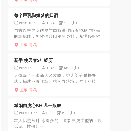
纯属发泄，下凑字数。出差青岛，晚饭之余，
闲来无事，街上逛逛，...
每个巨乳御姐梦的归宿
2018-10-10
1074
1
9
自古以来男女的灵与肉就是伴随着神秘与妖媚
的组成体，男性健硕阳刚的身材，充满侵略性
的性意义。女性曼妙的曲线，丰盈的乳房和厚
山东-青岛
实的臀部，无一不显示着女性的性魅力。抱歉
我啰嗦这么多，不是想...
新手 桃园春3年经历
2019-09-09
1041
68
9
大体淼了一眼新人区攻略，绝大部分是快餐
式，描述不够详细。桃园春洗浴，位于科技
街，家家乐超市附近，那边有个麦当劳，在麦
山东-青岛
当劳后面的一条街门面房中，比较好找。安全
性尚可，几经风雨都没完全...
城阳白虎心KH 儿一般般
2023-01-11
392
2
9
本人比照片胖 水挺多的，喜欢白虎类型的可以
试试，性价比一