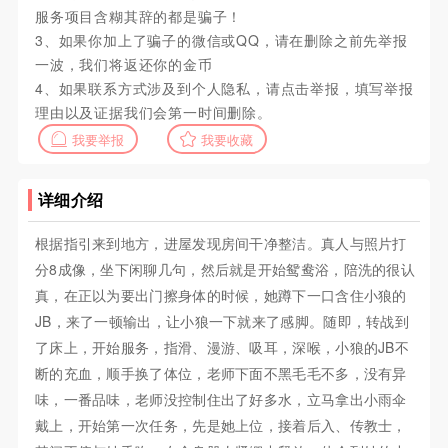
服务项目含糊其辞的都是骗子！
3、如果你加上了骗子的微信或QQ，请在删除之前先举报
一波，我们将返还你的金币
4、如果联系方式涉及到个人隐私，请点击举报，填写举报
理由以及证据我们会第一时间删除。
我要举报
我要收藏
详细介绍
根据指引来到地方，进屋发现房间干净整洁。真人与照片打
分8成像，坐下闲聊几句，然后就是开始鸳鸯浴，陪洗的很认
真，在正以为要出门擦身体的时候，她蹲下一口含住小狼的
JB，来了一顿输出，让小狼一下就来了感脚。随即，转战到
了床上，开始服务，指滑、漫游、吸耳，深喉，小狼的JB不
断的充血，顺手换了体位，老师下面不黑毛毛不多，没有异
味，一番品味，老师没控制住出了好多水，立马拿出小雨伞
戴上，开始第一次任务，先是她上位，接着后入、传教士，