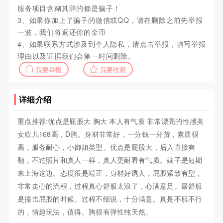
服务项目含糊其辞的都是骗子！
3、如果你加上了骗子的微信或QQ，请在删除之前先举报
一波，我们将返还你的金币
4、如果联系方式涉及到个人隐私，请点击举报，填写举报
理由以及证据我们会第一时间删除。
我要举报
我要收藏
详细介绍
重点推荐:优点是屁股大 胸大 本人有气质 非常漂亮的性感美
女欣儿168高，D胸。身材非常好，一分钱一分货，素质很
高，服务耐心，小御姐类型。优点是屁股大，后入直接爽
翻，不过照片和真人一样，真人更耐看有气质。妹子是短期
来上海这边。态度很是端正，身材好诱人，屁股紧致有型，
非常走心的流程，过程真心舒服太浪了，心满意足。最舒服
是撞击屁股的时候。过程不细说，十分满意。真是不服不行
的，情趣玩法，值得。胸很有弹性纯天然。