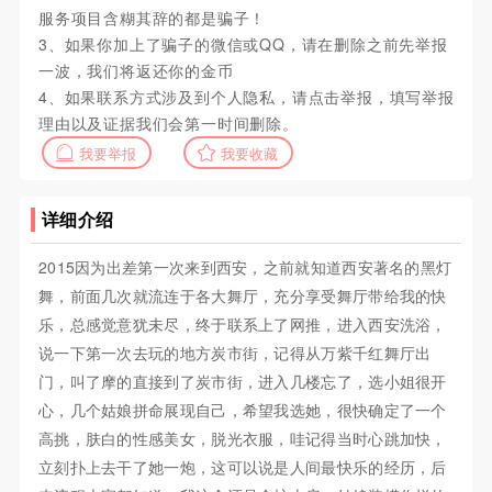
服务项目含糊其辞的都是骗子！
3、如果你加上了骗子的微信或QQ，请在删除之前先举报
一波，我们将返还你的金币
4、如果联系方式涉及到个人隐私，请点击举报，填写举报
理由以及证据我们会第一时间删除。
我要举报
我要收藏
详细介绍
2015因为出差第一次来到西安，之前就知道西安著名的黑灯
舞，前面几次就流连于各大舞厅，充分享受舞厅带给我的快
乐，总感觉意犹未尽，终于联系上了网推，进入西安洗浴，
说一下第一次去玩的地方炭市街，记得从万紫千红舞厅出
门，叫了摩的直接到了炭市街，进入几楼忘了，选小姐很开
心，几个姑娘拼命展现自己，希望我选她，很快确定了一个
高挑，肤白的性感美女，脱光衣服，哇记得当时心跳加快，
立刻扑上去干了她一炮，这可以说是人间最快乐的经历，后