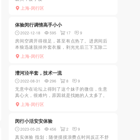
了.........................................................
上海-闵行区
体验闵行调情高手小小
2022-12-18
595
17
9
房间空调开得很足，甚至有点热了。进房间后
本狼迅速脱掉外套衣服，剥光光后三下五除二
的做好卫生工作，一次性毛巾擦干身体进房
上海-闵行区
间，小小的床已经收拾妥当。妹子说学过按
摩，正好最近公司汇报比较...
漕河泾半套，技术一流
2022-08-31
296
8
9
无意中在论坛上得到了这个妹子的微信，生意
真心火，很难约，原因就是找她的人太多了。
好不容易约了一次，服务一流，该有的都有，
上海-闵行区
dl时间很长，最后跪着帮我吹出来，性价比还
是可以
闵行小活安安体验
2023-05-25
456
2
9
真实体验 指划：随便摸摸浪费点时间反正不舒