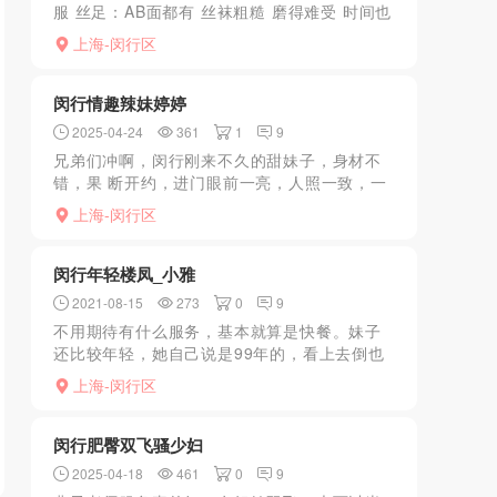
服 丝足：AB面都有 丝袜粗糙 磨得难受 时间也
没多久 飞机：跪着上油偷桃完到A面舔胸加手
上海-闵行区
冲出 采耳：挖耳勺挖两下 棉...
闵行情趣辣妹婷婷
2025-04-24
361
1
9
兄弟们冲啊，闵行刚来不久的甜妹子，身材不
错，果 断开约，进门眼前一亮，人照一致，一
身网眼装，性 感迷人，高跟鞋皮肤白，小弟弟
上海-闵行区
立马起立，兄弟们都 懂的嘿！交完水费赶紧洗
澡上床，没想到...
闵行年轻楼凤_小雅
2021-08-15
273
0
9
不用期待有什么服务，基本就算是快餐。妹子
还比较年轻，她自己说是99年的，看上去倒也
差不多，胡乱指划几下，口了一小会，换了姿
上海-闵行区
势倒也没机车，五张还行吧，谈不上什么性价
比，人瘦熊小，好在...
闵行肥臀双飞骚少妇
2025-04-18
461
0
9