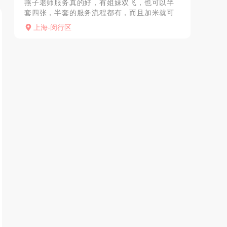
燕子老师服务真的好，有姐妹双飞，也可以半
套四张，半套的服务流程都有，而且加米就可
以全套，做完之后还能给我抓龙筋，保护前列
上海-闵行区
腺，如果是喜欢服务的真的可以去体验一下，
价格不贵，性价比超高...