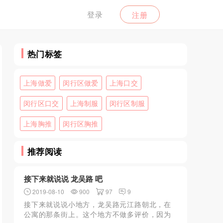
登录
注册
热门标签
上海做爱
闵行区做爱
上海口交
闵行区口交
上海制服
闵行区制服
上海胸推
闵行区胸推
推荐阅读
接下来就说说 龙吴路 吧
2019-08-10
900
97
9
接下来就说说小地方，龙吴路元江路朝北，在
公寓的那条街上。这个地方不做多评价，因为