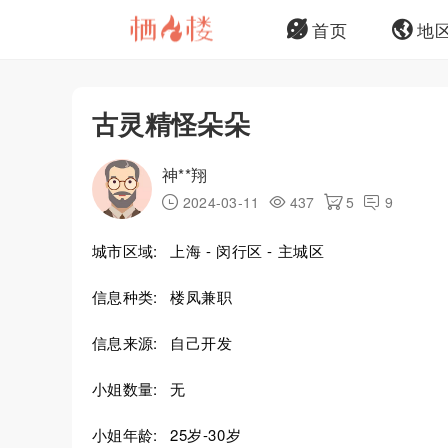
首页
地
古灵精怪朵朵
神**翔
2024-03-11
437
5
9
城市区域:
上海 - 闵行区 - 主城区
信息种类:
楼凤兼职
信息来源:
自己开发
小姐数量:
无
小姐年龄:
25岁-30岁