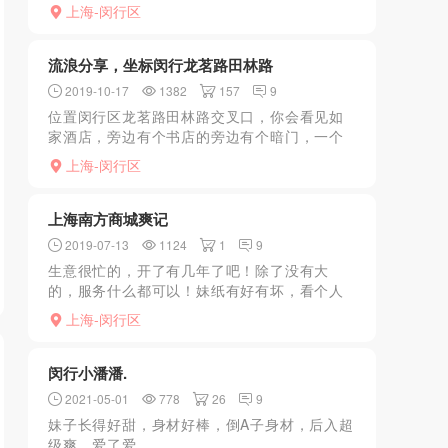
就这么一小段，妹子质量也是鱼龙混杂，不好
上海-闵行区
做评价，起码xl碰到过18岁的工厂兼职妹，价
钱也是130+机...
流浪分享，坐标闵行龙茗路田林路
2019-10-17
1382
157
9
位置闵行区龙茗路田林路交叉口，你会看见如
家酒店，旁边有个书店的旁边有个暗门，一个
发绿的透明玻璃，原来应该是足疗入口，但是
上海-闵行区
严打现在也没有牌匾，我是通过qq预约的，狼
友去了直接敲门楼上...
上海南方商城爽记
2019-07-13
1124
1
9
生意很忙的，开了有几年了吧！除了没有大
的，服务什么都可以！妹纸有好有坏，看个人
喜好！反正我叫换人看了好几个！
上海-闵行区
闵行小潘潘.
2021-05-01
778
26
9
妹子长得好甜，身材好棒，倒A子身材，后入超
级爽，爱了爱