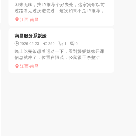
闲来无聊，找LY推荐个好去处，这家宾馆以前
过路看见过没进去过，这次如果不是LY推荐，
我怎么也不会找个这个破地方，进去老板接待
江西-南昌
到是挺热情的，叫了几个小姐，说实话，看见
人以后就有点后悔...
南昌服务系媛媛
2026-02-23
259
1
9
晚上吃完饭想着运动一下，看到媛媛妹妹开课
信息就冲了，位置在恒茂，公寓很干净整洁，
遥控上楼，妹妹穿一套露胸连衣短裙，胸又大
江西-南昌
又白，屁股翘起，很性感，一起陪洗，还边洗
边吹，小手柔软的很模...