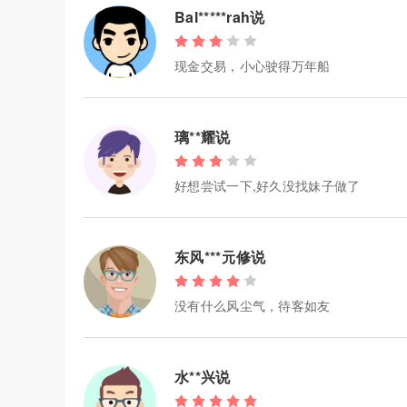
Bal*****rah说
现金交易，小心驶得万年船
璃**耀说
好想尝试一下,好久没找妹子做了
东风***元修说
没有什么风尘气，待客如友
水**兴说