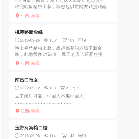
7月有事回南昌，晚上到达火车站维也纳入住，
吃完晚饭精虫上脑，就想起以前网友贴提到南
昌老凤月下够骚，以于是上网QQ联系，回复有
江西-南昌
空可约1000一晚，于是同意报上房间号，过了
30分钟左右...
桃苑路新金峰
2018-09-26
1061
169
9
晚上突然精虫上脑，想起桃苑的老场子新金
峰，此地很多LY知道，属于老店了环肥燕瘦，
各有所长，以前刚翻新的时候每到夜幕降临，
江西-南昌
来玩的LY擦肩而过，络绎不绝，因为南昌拆迁
所以跑了好多老店全...
南昌口报女
2022-09-12
133
2
9
去了绝对可靠，中国人不骗中国人，
………………………………..
江西-南昌
玉带河宾馆二楼
2018-09-26
1141
148
9