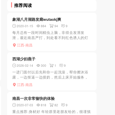
推荐阅读
象湖八月湖路发廊wutaokj爽
2020-01-15
884
94
9
每月总有一段时间精虫上脑，非得去发泄发
泄，最近南昌严打，到处看不到红色诱人的灯
光，只有凭借多年对黄色场子的敏感发掘，某
江西-南昌
日路过八月湖路，发现有一家店虽没有亮红
光，但隐约见4至5名穿着...
西湖少妇燕子
2026-02-14
300
1
9
一进门面付以后先和你一起洗澡，帮你擦沐浴
露，一边抠逼一边摸奶，然后上床开始服务，
先用两个大奶子在你全身滑动一遍，再夹住你
江西-南昌
的鸡巴。过后再用舌头在你全身舔一遍含住你
的鸡巴开始口。硬了之...
南昌一次非常愉快的体验
2020-07-03
818
82
9
重点推荐:身材好 年轻群里老朋友给的，很谨慎