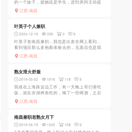
的一个妹子，据她说是学生，进到房间主动提
出帮我洗澡，洗澡的时候摸摸捏捏，还蹲下给
江西-南昌
吹吹，我当时在想现在学生都这么专业了吗？
到床上就抱着在我...
叶英子个人兼职
2024-12-16
336
0
9
叶英子老南昌兼职...我也是出差在网上看到，
看到项目那么多抱着体验去的，见面后也是我
喜欢的类型姐弟恋，说话带着浙江口音挺好听
江西-南昌
的，帮我脱衣服先来个前列腺按摩，洗澡享受
小时候妈妈帮洗的...
熟女泄火舒服
2019-05-02
1016
118
9
我就在上海路这边工作，有一天晚上哥们请吃
饭，就在赤湖烤鱼吃的，喝了一些啤酒，之后
回家，正好顺着上海北路走，就看到路边右侧
江西-南昌
的巷子里，有霓虹灯的牌子足疗，按摩字样在
闪动，当时也是酒精刺...
南昌兼职老熟女月下
2019-04-19
1245
108
9