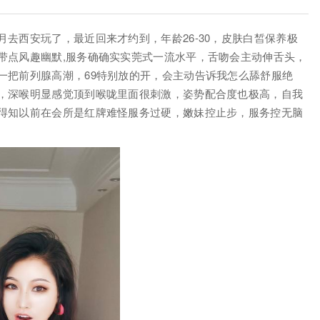
去西安玩了，最近回来才约到，年龄26-30，皮肤白皙保养极
带点风趣幽默,服务确确实实莞式一流水平，舌吻会主动伸舌头，
一把前列腺高潮，69特别放的开，会主动告诉我怎么舔舒服绝
，深喉明显感觉顶到喉咙里面很刺激，姿势配合度也极高，自我
得知以前在会所是红牌难怪服务过硬，嫩妹控止步，服务控无脑