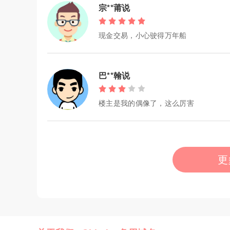
宗**莆说
现金交易，小心驶得万年船
巴**翰说
楼主是我的偶像了，这么厉害
更