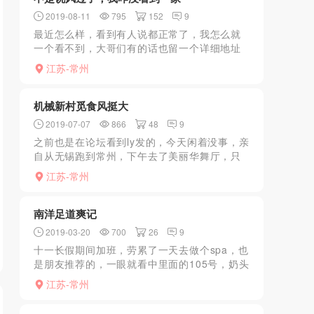
2019-08-11
795
152
9
最近怎么样，看到有人说都正常了，我怎么就
一个看不到，大哥们有的话也留一个详细地址
嘛，啥都没有可不行啊，兄弟们难受啊
江苏-常州
机械新村觅食风挺大
2019-07-07
866
48
9
之前也是在论坛看到ly发的，今天闲着没事，亲
自从无锡跑到常州，下午去了美丽华舞厅，只
能说一般般，真的不能跟原先的苏州比较，熟
江苏-常州
女偏多，胸大的屁股翘的没几个，跳了俩个看
到人陆陆续续的变...
南洋足道爽记
2019-03-20
700
26
9
十一长假期间加班，劳累了一天去做个spa，也
是朋友推荐的，一眼就看中里面的105号，奶头
特别嫩，奶子大概有c吧，丰胸肥臀，按摩手法
江苏-常州
也不错，常规的manyou顶缸，然后口，准备要
发射...