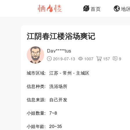
首页
地
江阴春江楼浴场爽记
Dav*****tus
2019-07-13
1007
157
9
城市区域:
江苏 - 常州 - 主城区
信息种类:
洗浴场所
信息来源:
自己开发
小姐数量:
7~8
小姐年龄:
20~35