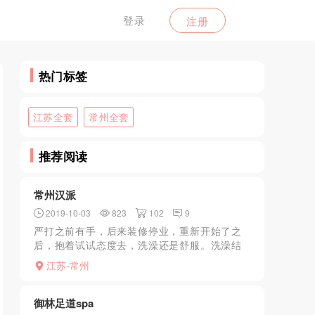
登录
注册
热门标签
江苏全套
常州全套
推荐阅读
常州汉派
2019-10-03
823
102
9
严打之前有手，后来装修停业，重新开始了之
后，抱着试试态度去，洗澡还是舒服。洗澡结
束一问，算全没了，各位别去了
江苏-常州
御林足道spa