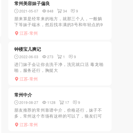
常州美容妹子偏良
2021-05-07
848
34
9
朋来算是经常来的地方，就那三个人，一般躺
下等妹子端水，然后找丰满的3号和年轻点的9
号敲敲腿，然后上楼打桩，今天出差回来，像
江苏-常州
往常一样过来，发现最后一排没躺妹子，没大
活，这家算比较安全...
钟楼宝儿爽记
2022-06-03
273
1
9
进门妹子会让你去洗干净，洗完就口活 毒龙啪
啪，服务还行，胸挺大
的...........................................
江苏-常州
常州中介
2019-08-27
1128
17
9
朋友推荐的常州靠谱中介，价格还行，妹子不
多，常州这个市场有这样的可以了，狼友们可
以去看看
江苏-常州