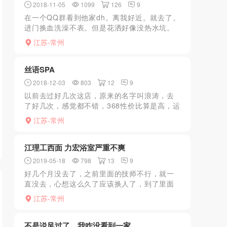
2018-11-05
1099
126
9
在一个QQ群看到他家dh。离我好近。就去了。
进门换血洗澡不表。但是花洒好像没热水坑。
上楼进包间。等了一会儿来了个小姐。看着还
江苏-常州
行熟女型的。dh是dh一点前夕也没有。上来就
干干了就走时...
丝语SPA
2018-12-03
803
12
9
以前去过好几次这店，原来的名字叫浪涛，去
了好几次，感觉都不错，368性价比算是高，运
气好碰上某个JS愿意你就能啪一下，中间曾改
江苏-常州
名江南，可能是换老板了，就没去过。目前，
再从那经过，这...
江理工西面 力宏浴室严重不爽
2019-05-18
798
13
9
好几个月没去了，之前里面的技师不行，就一
直没去，心想这么久了应该换人了，到了里面
洗过澡去包厢，来了一个30+的女人，做了半天
江苏-常州
不出货JS使劲催，他妈的一点欲望没有了一脚
踹地上不做了，...
不是说风过了，我咋没看到一家