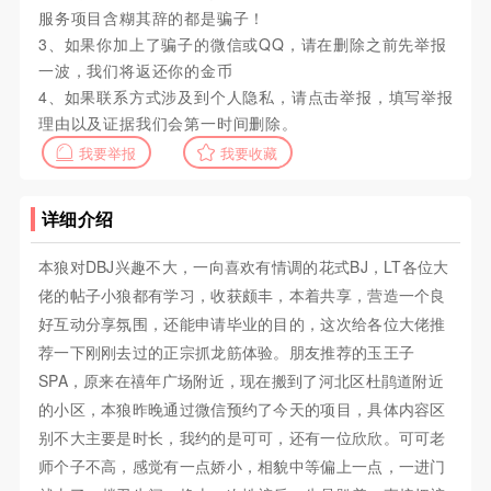
服务项目含糊其辞的都是骗子！
3、如果你加上了骗子的微信或QQ，请在删除之前先举报
一波，我们将返还你的金币
4、如果联系方式涉及到个人隐私，请点击举报，填写举报
理由以及证据我们会第一时间删除。
我要举报
我要收藏
详细介绍
本狼对DBJ兴趣不大，一向喜欢有情调的花式BJ，LT各位大
佬的帖子小狼都有学习，收获颇丰，本着共享，营造一个良
好互动分享氛围，还能申请毕业的目的，这次给各位大佬推
荐一下刚刚去过的正宗抓龙筋体验。朋友推荐的玉王子
SPA，原来在禧年广场附近，现在搬到了河北区杜鹃道附近
的小区，本狼昨晚通过微信预约了今天的项目，具体内容区
别不大主要是时长，我约的是可可，还有一位欣欣。可可老
师个子不高，感觉有一点娇小，相貌中等偏上一点，一进门