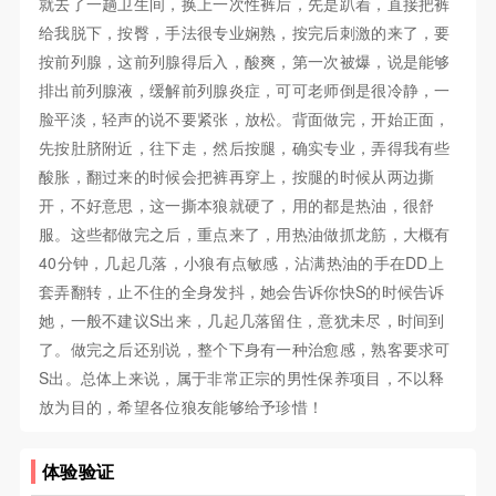
就去了一趟卫生间，换上一次性裤后，先是趴着，直接把裤
给我脱下，按臀，手法很专业娴熟，按完后刺激的来了，要
按前列腺，这前列腺得后入，酸爽，第一次被爆，说是能够
排出前列腺液，缓解前列腺炎症，可可老师倒是很冷静，一
脸平淡，轻声的说不要紧张，放松。背面做完，开始正面，
先按肚脐附近，往下走，然后按腿，确实专业，弄得我有些
酸胀，翻过来的时候会把裤再穿上，按腿的时候从两边撕
开，不好意思，这一撕本狼就硬了，用的都是热油，很舒
服。这些都做完之后，重点来了，用热油做抓龙筋，大概有
40分钟，几起几落，小狼有点敏感，沾满热油的手在DD上
套弄翻转，止不住的全身发抖，她会告诉你快S的时候告诉
她，一般不建议S出来，几起几落留住，意犹未尽，时间到
了。做完之后还别说，整个下身有一种治愈感，熟客要求可
S出。总体上来说，属于非常正宗的男性保养项目，不以释
放为目的，希望各位狼友能够给予珍惜！
体验验证