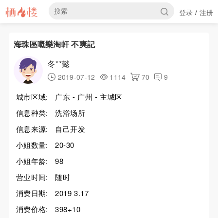
登录
注册
/
海珠區嘅樂淘軒 不爽記
冬**懿
2019-07-12
1114
70
9
城市区域:
广东 - 广州 - 主城区
信息种类:
洗浴场所
信息来源:
自己开发
小姐数量:
20-30
小姐年龄:
98
营业时间:
随时
消费日期:
2019 3.17
消费价格:
398+10