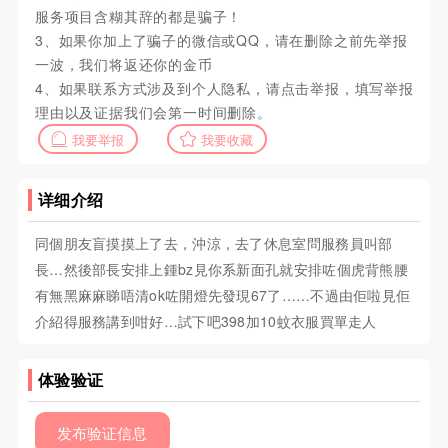
服务项目含糊其辞的都是骗子！
3、如果你加上了骗子的微信或QQ，请在删除之前先举报
一波，我们将返还你的金币
4、如果联系方式涉及到个人隐私，请点击举报，填写举报
理由以及证据我们会第一时间删除。
我要举报
我要收藏
详细介绍
同個朋友盲摸摸上了去，沖涼，去了休息室問服務員叫部
長…然後部長安排上鍾bz見你系新面孔就安排咗個虎背熊腰
有無黑麻麻睇唔清ok咗開燈先發現67了……不過由佢啦見佢
介紹得服務講到咁好…試下吧398加10蚊衣服買單走人
体验验证
发布验证信息