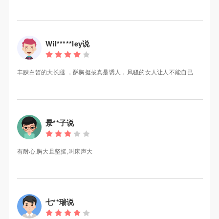
Wil*****ley说
丰腴白皙的大长腿 ，酥胸挺拔真是诱人，风骚的女人让人不能自已
景**子说
有耐心,胸大且坚挺,叫床声大
七**瑞说