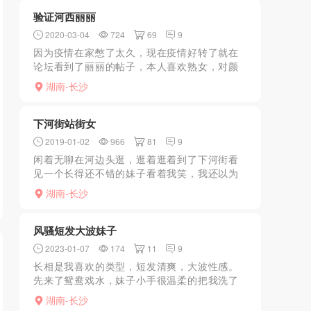
探究竟。过去以后，...
验证河西丽丽
2020-03-04
724
69
9
因为疫情在家憋了太久，现在疫情好转了就在
论坛看到了丽丽的帖子，本人喜欢熟女，对颜
值有要求的建议别去了，kouhuo还可以，就是
湖南-长沙
xiongtui的时候有点干，两个小时不限次数，性
价比...
下河街站街女
2019-01-02
966
81
9
闲着无聊在河边头逛，逛着逛着到了下河街看
见一个长得还不错的妹子看着我笑，我还以为
是因为我长得帅，走近了后妹子还在盯着我，
湖南-长沙
我也望着她，然后她问我按摩不？我瞬间明白
了，原来是站街女，像...
风骚短发大波妹子
2023-01-07
174
11
9
长相是我喜欢的类型，短发清爽，大波性感。
先来了鸳鸯戏水，妹子小手很温柔的把我洗了
鸡，到了床上我的大属已经一柱擎天了，忍住
湖南-长沙
想插的需求，让妹子先给我服务了一下，服务