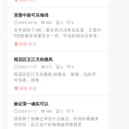
芙蓉中路可乐海绵
2023-04-06
486
3
9
去年就加了v的，最近风大没有去乱逛，主要约
lf的想着应该要安全一些，可乐的地址没有变，
还是之前的工作室，一进门还是各种积木模
湖南-长沙
型，听说是某个老哥送的，服务先洗然后调情
和吹，过程女上时...
雨花区五江天街楼凤
2022-11-07
373
2
9
雨花区五江天街楼凤,轻熟女，够骚，玩的开，
可包夜，很推
荐..............................................................
湖南-长沙
验证茉一确实可以
2023-01-17
366
3
9
感觉除了假胸之外没什么缺点，长得好看服务
也到位，反正这个价格物超所值就是