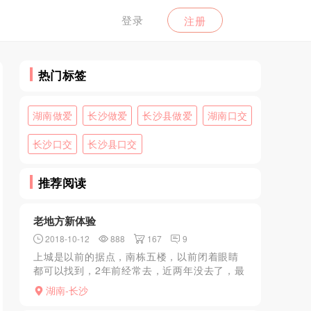
登录
注册
热门标签
湖南做爱
长沙做爱
长沙县做爱
湖南口交
长沙口交
长沙县口交
推荐阅读
老地方新体验
2018-10-12
888
167
9
上城是以前的据点，南栋五楼，以前闭着眼睛
都可以找到，2年前经常去，近两年没去了，最
近想着好久没去，去体验下，也是看了论坛的
湖南-长沙
帖子看到有人去过，想着肯定还开门，就去一