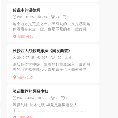
完龟头已经火一样，赶...
传说中的温德姆
2018-10-25
714
74
9
这个地方是定点之一。没有别的，只是感觉这
种酒店会安全一些。也是不是的有一些好货
色。话说那天下午有时间，就跟经理预约了过
湖南-长沙
去。到了之后，按照惯例，应该是给一瓶饮料
的，一般我就是拿红牛咯...
长沙西大战炒鸡嫩妹《同发曲罢》
2019-07-15
967
190
9
论坛各位大神好，随着严打黄黑深入，最近可
去的地方越来越少，青年妹子也不知何处寻
找，想起以前的南站和西站还是有过不少好货
湖南-长沙
的，抱着试一试的心态就杀到了鼎鼎大名的西
站玉兰路，其实这个地方...
验证推荐的风骚少妇
2023-04-04
503
7
9
风骚韵味 技术过硬 毕竟是群里老熟人
了.......................................................
湖南-长沙