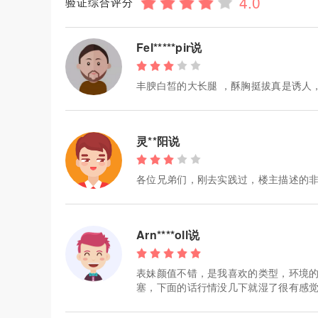
验证综合评分
Fel*****pir说
丰腴白皙的大长腿 ，酥胸挺拔真是诱人
灵**阳说
各位兄弟们，刚去实践过，楼主描述的非
Arn****oll说
表妹颜值不错，是我喜欢的类型，环境
塞，下面的话行情没几下就湿了很有感