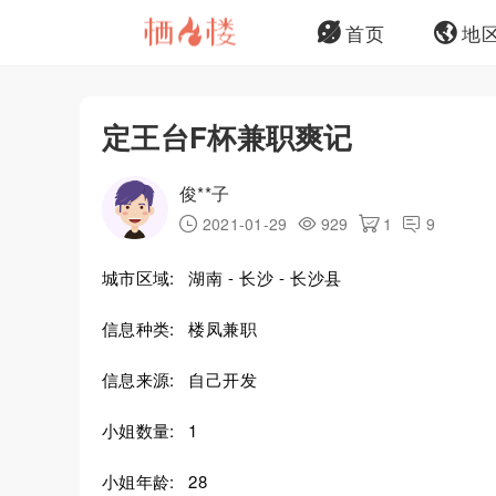
首页
地
定王台F杯兼职爽记
俊**子
2021-01-29
929
1
9
城市区域:
湖南 - 长沙 - 长沙县
信息种类:
楼凤兼职
信息来源:
自己开发
小姐数量:
1
小姐年龄:
28