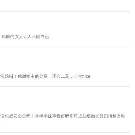
，风骚的女人让人不能自已
常清晰！感谢楼主的分享，还会二刷，非常nice
的话也挺安全全程非常棒小妹声音好听乖巧皮肤细嫩尤其口活相当哇
觉