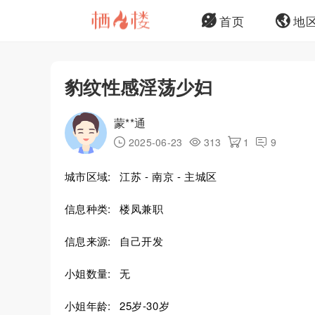
首页
地
豹纹性感淫荡少妇
蒙**通
2025-06-23
313
1
9
城市区域:
江苏 - 南京 - 主城区
信息种类:
楼凤兼职
信息来源:
自己开发
小姐数量:
无
小姐年龄:
25岁-30岁