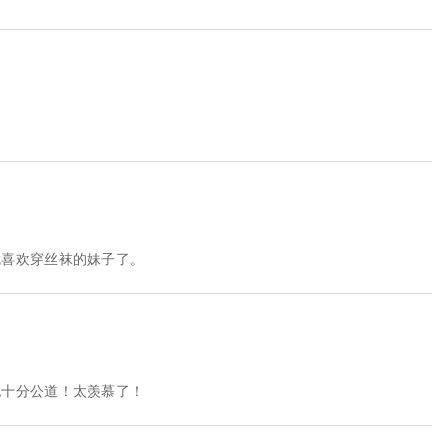
就喜欢穿丝袜的妹子了。
也十分公道！太羡慕了！