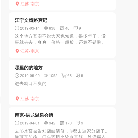
周，前天去探访了一下。199只剩纯素得了。不
江苏-南京
过姑娘人不错，下次去再玩个399
江宁文婧路爽记
2019-03-14
838
40
9
这个地方其实不说大家也知道，很多年了，没
事就去去，爽爽，价格一般般，还算不错啦。
这次找个美女，扶着大PG一顿冲击，爽爽爽
江苏-南京
哪里的的地方
2019-09-09
1052
68
9
进去就口不爽的
江苏-南京
南京-辰龙温泉会所
2019-04-01
942
170
9
去沁水宫被告知店面装修，js都去这家分店了。
遂驱车前往。门头环境比沁水宫好，洗澡穿衣