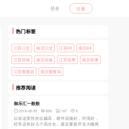
登录
注册
热门标签
江苏口交
南京口交
江苏69
南京69
江苏丝袜
南京丝袜
江苏按摩
南京按摩
江苏鸳鸯浴
南京鸳鸯浴
推荐阅读
御乐汇一般般
2019-08-29
899
187
9
以前这里性价比贼高，硬件设施好，环境好，
经常还有好几个高分女。最近重新开业大概两