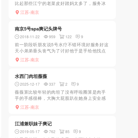
比起那些江宁的老菜皮好踏妈太多了，服务冰
火等只要要求不过分都能做，服务特点回马
江苏-南京
枪，就是射完还给你口干净，妹子人非常干净
我很喜欢，过程妹子非常...
南京5号spa爽记头牌号
2018-11-22
959
122
9
前一阶段听朋友说5号水疗不错环境好服务好这
天小弟弟垂头丧气为了讨好他于是乎给他找点
乐子开车直奔5号水疗找到了朋友推荐的头牌等
江苏-南京
了有1个小时人气还是不错的美女来了身材娇弱
长的也是眉清目...
水西门肉坦薇薇
2025-12-17
337
2
9
薇薇算比较年轻的肉坦了没有呼啦圈算是肉乎
乎的手感很棒，大胸大屁股趴在她身上安全感
十足尤其是那个大屁股抱着怼很爽服务很耐心
江苏-南京
价格不贵，以后长期泻火的好去处
江浦兼职妹子爽记
2019-05-17
762
85
9