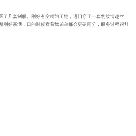
买了几套制服。刚好有空就约了她，进门穿了一套豹纹情趣丝
嘴刚好塞满，口的时候看着我弟弟都会更硬两分，服务过程很舒