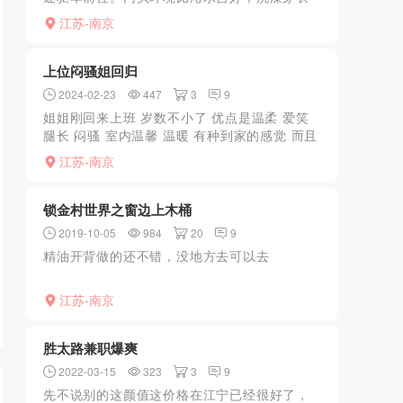
上楼，出电梯映入眼帘的就是乌压压一片的
江苏-南京
人，推掉几个搭讪的js后，坐到最后一排角落
里。人实在是太多...
上位闷骚姐回归
2024-02-23
447
3
9
姐姐刚回来上班 岁数不小了 优点是温柔 爱笑
腿长 闷骚 室内温馨 温暖 有种到家的感觉 而且
这个姐姐喜欢上位 尤其背对着你 看着姐姐 小
江苏-南京
蛮腰 圆屁股 骑在身上 一起一伏长发飘飘的...
锁金村世界之窗边上木桶
2019-10-05
984
20
9
精油开背做的还不错，没地方去可以去
江苏-南京
胜太路兼职爆爽
2022-03-15
323
3
9
先不说别的这颜值这价格在江宁已经很好了，