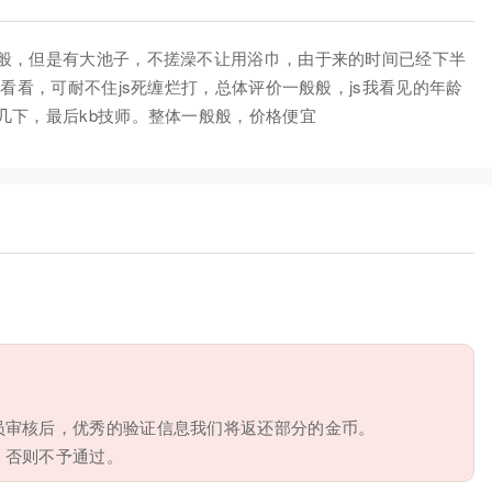
般，但是有大池子，不搓澡不让用浴巾，由于来的时间已经下半
看看，可耐不住js死缠烂打，总体评价一般般，js我看见的年龄
几下，最后kb技师。整体一般般，价格便宜
员审核后，优秀的验证信息我们将返还部分的金币。
，否则不予通过。