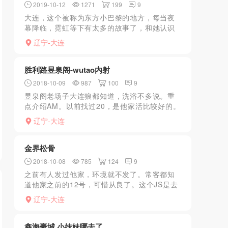
2019-10-12
1271
199
9
大连，这个被称为东方小巴黎的地方，每当夜
幕降临，霓虹等下有太多的故事了，和她认识
是通过朋友认识的，当时一起吃的饭，一起唱
辽宁-大连
的歌，她跟很多夜场都很熟，后来才知道原来
干过这工作，不过她不...
胜利路昱泉阁-wutao内射
2018-10-09
987
100
9
昱泉阁老场子大连狼都知道，洗浴不多说。重
点介绍AM。以前找过20，是他家活比较好的。
比较熟悉，上楼一顿舌吻，然后A面，B面做的
辽宁-大连
非常细致。提枪上马，抽查5分钟，没感觉摘下
雨伞，JS也...
金界松骨
2018-10-08
785
124
9
之前有人发过他家，环境就不发了。常客都知
道他家之前的12号，可惜从良了。这个JS是去
年认识的，熟悉之后，基本就是全裸AM了，但
辽宁-大连
是一直没有真上。上个月正好跟朋友喝了点，
去找她，她也刚...
鑫海豪城 小妹妹哪去了