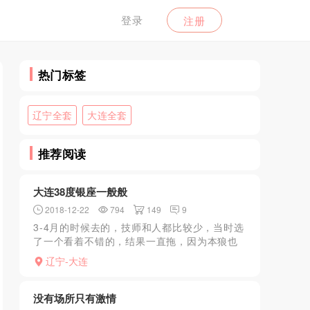
登录
注册
热门标签
辽宁全套
大连全套
推荐阅读
大连38度银座一般般
2018-12-22
794
149
9
3-4月的时候去的，技师和人都比较少，当时选
了一个看着不错的，结果一直拖，因为本狼也
是第一次去哪，估计有些不愿意接，后面过了
辽宁-大连
几分钟经理过来换了一个，比较丰满的，奶子
很大，做完项目就...
没有场所只有激情