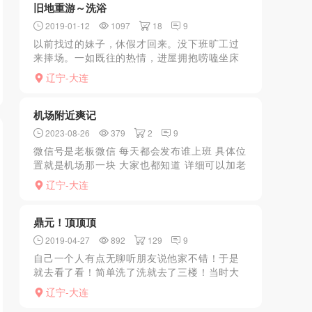
旧地重游～洗浴
2019-01-12
1097
18
9
以前找过的妹子，休假才回来。没下班旷工过
来捧场。一如既往的热情，进屋拥抱唠嗑坐床
上直接跪下给我口四周镜子看着特别爽。拉起
辽宁-大连
来扔床上带套干活，几百回合交货休息。加钟
补第二场。总体感觉爽...
机场附近爽记
2023-08-26
379
2
9
微信号是老板微信 每天都会发布谁上班 具体位
置就是机场那一块 大家也都知道 详细可以加老
板微信上次去的时候是可可 服务什么都很周到
辽宁-大连
也很舒服健谈 他家经过n轮扫打依旧活着也是
厉害 ...
鼎元！顶顶顶
2019-04-27
892
129
9
自己一个人有点无聊听朋友说他家不错！于是
就去看了看！简单洗了洗就去了三楼！当时大
概有10多个js吧！不用你主动找她们她们会主
辽宁-大连
动找你问我你不用服务！听朋友说17号不错可