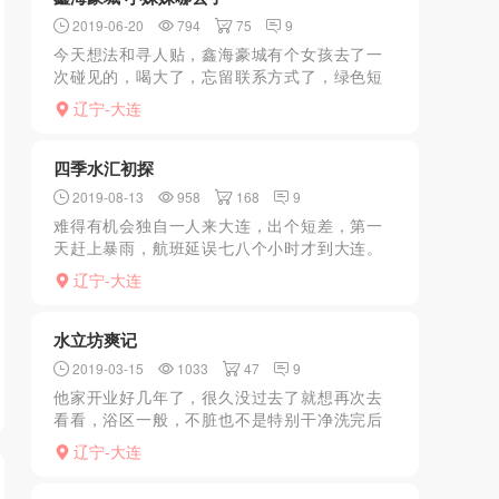
2019-06-20
794
75
9
今天想法和寻人贴，鑫海豪城有个女孩去了一
次碰见的，喝大了，忘留联系方式了，绿色短
头发，花臂纹身，挺瘦的一个小姑娘，在鑫海
辽宁-大连
豪城，有LY知道吗
四季水汇初探
2019-08-13
958
168
9
难得有机会独自一人来大连，出个短差，第一
天赶上暴雨，航班延误七八个小时才到大连。
到了酒店办好入住，安顿好已经半夜一点多
辽宁-大连
了，虽然我知道这个可能是夜场的黄金时间，
但是人生地不熟，找不到...
水立坊爽记
2019-03-15
1033
47
9
他家开业好几年了，很久没过去了就想再次去
看看，浴区一般，不脏也不是特别干净洗完后
上二楼，直接进休息大厅，躺椅很舒服，还有
辽宁-大连
电视盒子自己选东西看。后面坐了一排妹子，
先叫了一个按脚的，一...