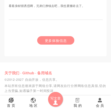
看着身材很诱惑啊，兄弟们挣钱去吧，我也要搬砖去了。
更多体验信息
关于我们
·
Github
·
备用域名
©2012-2027 自由开放，信息共享。
本站所有信息都来源于网络分享,请网友自行分辨网络信息真假,切勿
上当受骗,如遇骗子第一时间投诉.
写文章
首 页
地 区
我 的
会 员