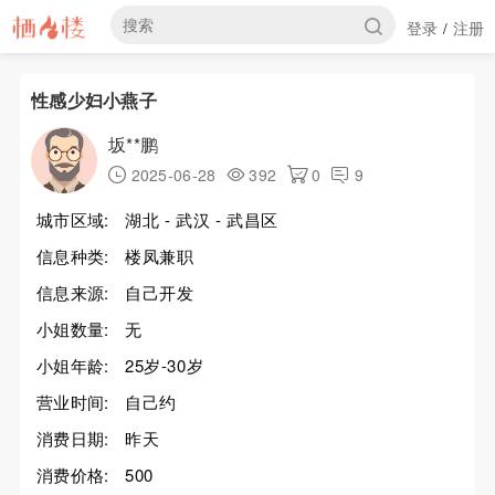
登录
注册
/
性感少妇小燕子
坂**鹏
2025-06-28
392
0
9
城市区域:
湖北 - 武汉 - 武昌区
信息种类:
楼凤兼职
信息来源:
自己开发
小姐数量:
无
小姐年龄:
25岁-30岁
营业时间:
自己约
消费日期:
昨天
消费价格:
500