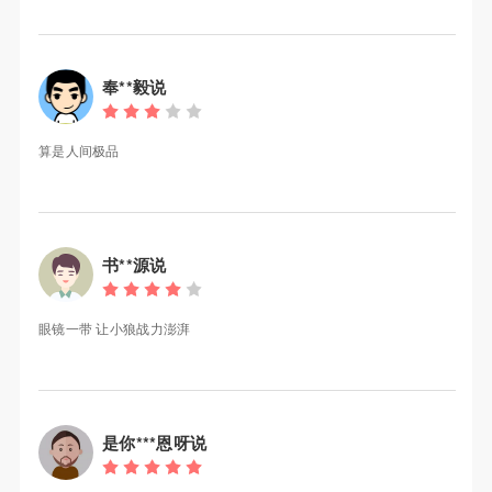
奉**毅说
算是人间极品
书**源说
眼镜一带 让小狼战力澎湃
是你***恩呀说