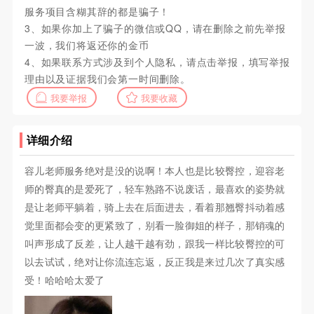
服务项目含糊其辞的都是骗子！
3、如果你加上了骗子的微信或QQ，请在删除之前先举报
一波，我们将返还你的金币
4、如果联系方式涉及到个人隐私，请点击举报，填写举报
理由以及证据我们会第一时间删除。
我要举报
我要收藏
详细介绍
容儿老师服务绝对是没的说啊！本人也是比较臀控，迎容老
师的臀真的是爱死了，轻车熟路不说废话，最喜欢的姿势就
是让老师平躺着，骑上去在后面进去，看着那翘臀抖动着感
觉里面都会变的更紧致了，别看一脸御姐的样子，那销魂的
叫声形成了反差，让人越干越有劲，跟我一样比较臀控的可
以去试试，绝对让你流连忘返，反正我是来过几次了真实感
受！哈哈哈太爱了