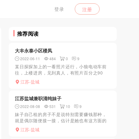
登录
注册
推荐阅读
大丰永泰小区楼凤
2022-06-11
484
0
9
某日探探加上的一看照片还行，小狼电动车前
往，上楼进房，见到真人，有照片百分之90
吧，有点婴儿肥，但是人比较热情，草草洗了
江苏-盐城
下，让她把丝袜高跟短裙穿上，一看，特有感
觉，还让她足了会儿，...
江苏盐城兼职清纯妹子
2022-08-08
531
10
9
妹子自己租的房子不是说特别需要赚钱那种，
就是偶尔随便接一接，估计是她也有这方面的
需求，妹子温柔，很听话，只要不太过分都可
江苏-盐城
以满足需求，就和女朋友一样，缠绵50分钟消