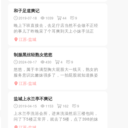
和子足道爽记
2019-07-18
1039
44
9
晚上下班直接去，去足疗店当然不会做不正经
的事儿了昨晚采了个耳爽到天上小妹手法正
宗，轻柔温和搞得我酥麻酸爽，采耳成功。废
江苏-盐城
话不多说，有两个价位199和599的大项，奶子
够大，下次还去他...
制服黑丝轻熟女悠悠
2024-09-17
430
4
9
悠悠，属于丰满型胸大屁股大一线天，熟女的
服务意识比嫩妹强多了，一拍屁股就知道换姿
势。眼神迷离很会说骚话。胸推，口活是一
江苏-盐城
绝，不错的一次体验。
盐城上水兰亭不爽记
2019-04-15
1153
162
9
上水兰亭洗浴会所，进来洗澡然后三楼包间，
问了下5楼正常开，就去了5楼，点了398的妹
子，只有挑逗按摩，50分钟左右，打出来要加
江苏-盐城