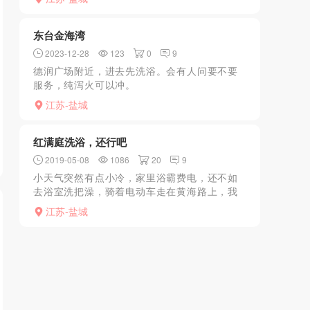
398。真坑，服务内容改了不告诉人
东台金海湾
2023-12-28
123
0
9
德润广场附近，进去先洗浴。会有人问要不要
服务，纯泻火可以冲。
江苏-盐城
红满庭洗浴，还行吧
2019-05-08
1086
20
9
小天气突然有点小冷，家里浴霸费电，还不如
去浴室洗把澡，骑着电动车走在黄海路上，我
的妈，老天真的特么冷，冬天真好，还有西北
江苏-盐城
风可以喝。在路上一直寻找目标，红满庭听说
霸道，从没体会过，于...