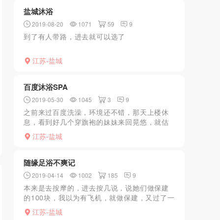
费了400，价格还...
盐城沐浴
2019-08-20
1071
59
9
到了有人带路，进去就可以选了
江苏-盐城
百度沐浴SPA
2019-05-30
1045
3
9
之前来过百度洗澡，环境还不错，那天上楼休
息，看到好几个穿旗袍的妹妹来回晃悠，就估
摸着有项目，叫了个199的媚式按摩，基本就是
江苏-盐城
撩骚，后来说加个钟可以臀交，kouhuo，正好
是喜欢的类...
随缘足浴不爽记
2019-04-14
1002
185
9
本来是去按摩的，进去按几说，说她们做保建
的100块，我以为有飞机，就做保建，又过了一
会说可以做，
江苏-盐城