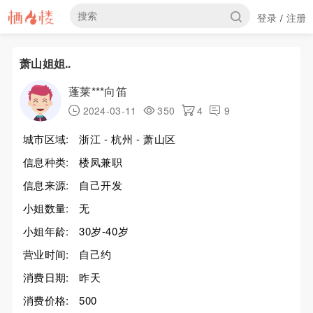
登录
注册
/
萧山姐姐..
蓬莱***向笛
2024-03-11
350
4
9
城市区域:
浙江 - 杭州 - 萧山区
信息种类:
楼凤兼职
信息来源:
自己开发
小姐数量:
无
小姐年龄:
30岁-40岁
营业时间:
自己约
消费日期:
昨天
消费价格:
500