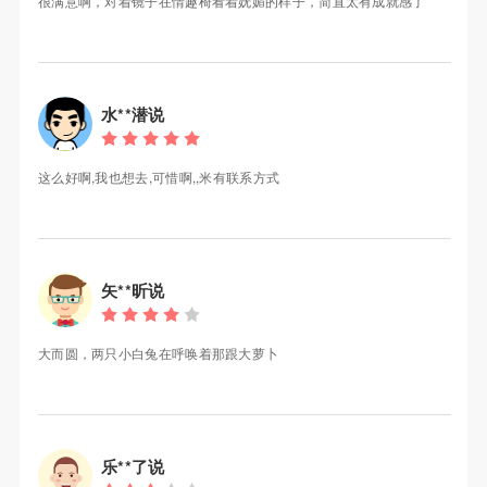
很满意啊，对着镜子在情趣椅看着妩媚的样子，简直太有成就感了
水**潜说
这么好啊,我也想去,可惜啊,,米有联系方式
矢**昕说
大而圆，两只小白兔在呼唤着那跟大萝卜
乐**了说