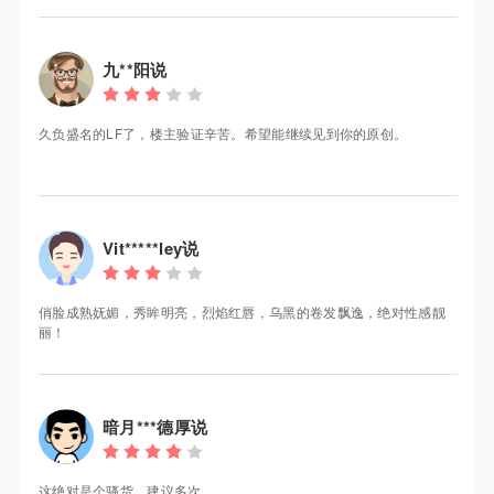
九**阳说
久负盛名的LF了，楼主验证辛苦。希望能继续见到你的原创。
Vit*****ley说
俏脸成熟妩媚，秀眸明亮，烈焰红唇，乌黑的卷发飘逸，绝对性感靓
丽！
暗月***德厚说
这绝对是个骚货，建议多次