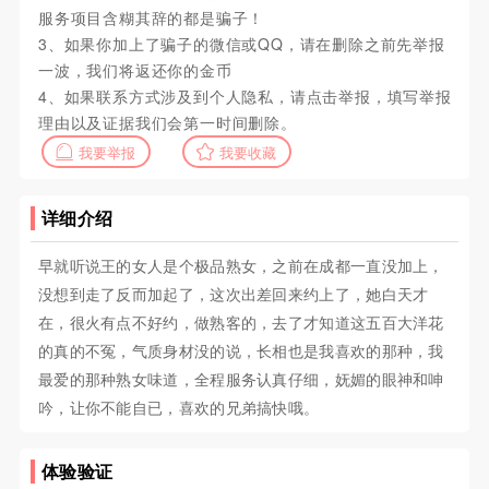
服务项目含糊其辞的都是骗子！
3、如果你加上了骗子的微信或QQ，请在删除之前先举报
一波，我们将返还你的金币
4、如果联系方式涉及到个人隐私，请点击举报，填写举报
理由以及证据我们会第一时间删除。
我要举报
我要收藏
详细介绍
早就听说王的女人是个极品熟女，之前在成都一直没加上，
没想到走了反而加起了，这次出差回来约上了，她白天才
在，很火有点不好约，做熟客的，去了才知道这五百大洋花
的真的不冤，气质身材没的说，长相也是我喜欢的那种，我
最爱的那种熟女味道，全程服务认真仔细，妩媚的眼神和呻
吟，让你不能自已，喜欢的兄弟搞快哦。
体验验证