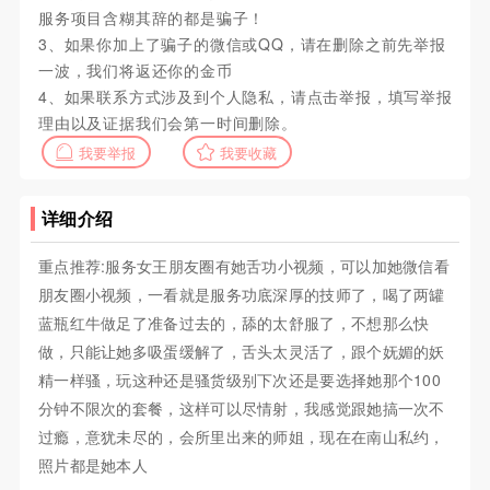
服务项目含糊其辞的都是骗子！
3、如果你加上了骗子的微信或QQ，请在删除之前先举报
一波，我们将返还你的金币
4、如果联系方式涉及到个人隐私，请点击举报，填写举报
理由以及证据我们会第一时间删除。
我要举报
我要收藏
详细介绍
重点推荐:服务女王朋友圈有她舌功小视频，可以加她微信看
朋友圈小视频，一看就是服务功底深厚的技师了，喝了两罐
蓝瓶红牛做足了准备过去的，舔的太舒服了，不想那么快
做，只能让她多吸蛋缓解了，舌头太灵活了，跟个妩媚的妖
精一样骚，玩这种还是骚货级别下次还是要选择她那个100
分钟不限次的套餐，这样可以尽情射，我感觉跟她搞一次不
过瘾，意犹未尽的，会所里出来的师姐，现在在南山私约，
照片都是她本人