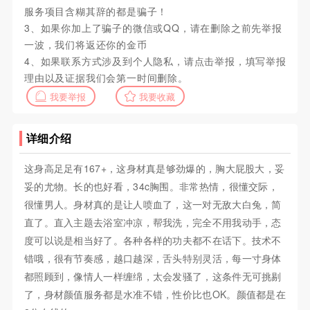
服务项目含糊其辞的都是骗子！
3、如果你加上了骗子的微信或QQ，请在删除之前先举报
一波，我们将返还你的金币
4、如果联系方式涉及到个人隐私，请点击举报，填写举报
理由以及证据我们会第一时间删除。
我要举报
我要收藏
详细介绍
这身高足足有167+，这身材真是够劲爆的，胸大屁股大，妥
妥的尤物。长的也好看，34c胸围。非常热情，很懂交际，
很懂男人。身材真的是让人喷血了，这一对无敌大白兔，简
直了。直入主题去浴室冲凉，帮我洗，完全不用我动手，态
度可以说是相当好了。各种各样的功夫都不在话下。技术不
错哦，很有节奏感，越口越深，舌头特别灵活，每一寸身体
都照顾到，像情人一样缠绵，太会发骚了，这条件无可挑剔
了，身材颜值服务都是水准不错，性价比也OK。颜值都是在