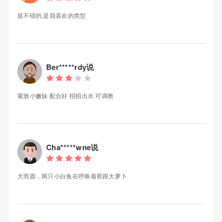
挺不错的,是我喜欢的类型
Ber*****rdy说
紧致小嫩妹 配合好 招招出水 可调教
Cha*****wne说
大而圆，两只小白兔在呼唤着那跟大萝卜