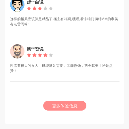
虚**白说
这样的楼凤应该算是精品了.楼主有福啊,嘿嘿,看来咱们俩对MM的审美
有点雷同嘛!
風**贤说
性需要很大的女人，既能满足需要，又能挣钱，两全其美！给她点
赞！
更多体验信息