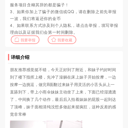
服务项目含糊其辞的都是骗子！
3、如果你加上了骗子的微信或QQ，请在删除之前先举报
一波，我们将返还你的金币
4、如果联系方式涉及到个人隐私，请点击举报，填写举报
理由以及证据我们会第一时间删除。
我要举报
我要收藏
详细介绍
朋友推荐感觉挺不错，今天正好到了附近，和妹子约好时间
到了楼下指挥上楼，先冲了澡躺在床上妹子开始按摩，一边
按摩一边挑逗，做完B面翻过来妹子用灵活的小舌头从上一
直舔到下，带上小雨伞妹妹主动坐了上来，下面已经湿漉漉
了，中间换了几个动作，最后后入拍着妹妹的屁股一起到达
了顶峰，妹子面相清纯没想多做起来挺疯狂，这种反差的感
觉非常棒