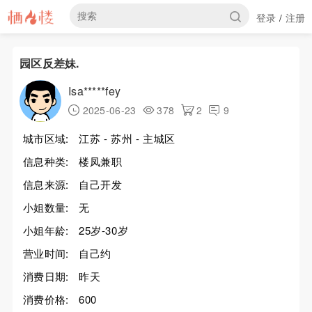
登录
注册
/
园区反差妹.
Isa*****fey
2025-06-23
378
2
9
城市区域:
江苏 - 苏州 - 主城区
信息种类:
楼凤兼职
信息来源:
自己开发
小姐数量:
无
小姐年龄:
25岁-30岁
营业时间:
自己约
消费日期:
昨天
消费价格:
600