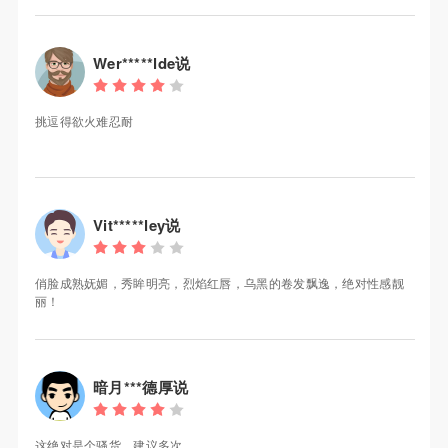
Wer*****lde说
挑逗得欲火难忍耐
Vit*****ley说
俏脸成熟妩媚，秀眸明亮，烈焰红唇，乌黑的卷发飘逸，绝对性感靓
丽！
暗月***德厚说
这绝对是个骚货，建议多次