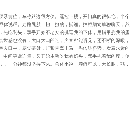
联系前往，车停路边很方便。遥控上楼，开门真的很惊艳，半个
跟你说话。走路屁股一扭一扭的，挺翘。抽根烟简单聊聊天，然
，先吃乳头，双手开始不老实的挑逗我的下体，用指甲挠我的蛋
点齿感也没有，大口大口的吃，声音都能听见，还不断的深喉，
吞入口中，感觉要射，赶紧带套上马，先传统姿势，看着水嫩的
。中间骚话连篇，又开始主动吃我的奶头，双手抱着我的腰，使
哎，十分钟都没坚持下来。总体来说，颜值可以，大长腿，骚，