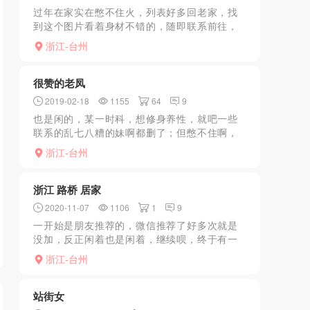
过年在家实在憋不住火，列表好多回老家，找
到这个图片看着身材不错的，随即联系前往，
试探有无包夜，爽快回复有，于是果断包夜
浙江-台州
（不过是3次，她一次800），到小区之后微信
联系告诉你怎么走，...
很赞的老凤
2019-02-18
1155
64
9
也是闲的，某一时科，想修身养性，就吧一些
联系的乱七八糟的妹啊都删了；但憋不住啊，
咋办；问这边混的一朋友，给了这号码；自己
浙江-台州
联系，妹子住酒店顶层的阁楼里，双层阁楼，
床在阁楼上，洗澡，没...
浙江 路桥 居家
2020-11-07
1106
1
9
一开始是朋友推荐的，微信推荐了好多次就是
没加，反正闲着也是闲着，继续呗，终于有一
天通过了；联系好时间及准确地址，到了微信
浙江-台州
遥控上楼，住的地方环境真不咋样，女的应该
也经常泡夜店啥的，烟...
站街女