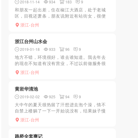
2018-11-14
934
183
9
和朋友一起出差，住在椒江大酒店，处于老城
区，目视还萧条，朋友说附近有站街女，很便
宜，价格一般50，还有这么便宜的？吃完晚
浙江-台州
饭，决定去看看是否有好货色，走到解放路向
七号码头方向走，正好...
浙江台州山水会
2019-01-18
933
96
9
地方不错，环境很好，谁去谁知道。我去年去
的现在不知道有没有营业，不过以前做服务很
舒服，kb，全套，手推，妹妹很漂亮，不急不
浙江-台州
躁。值得推荐，但是现在台州都在严打，估计
都没了，但是熟客还...
黄岩华清池
2019-02-02
925
94
9
大中午的夏天很热留了汗想进去泡个澡，情不
自禁上楼躺了一下一开始说没有，结果妹子慢
慢的就上手了很是欢喜一开始只是飞机，最后
浙江-台州
加了50kouhuo
路桥全套爽记