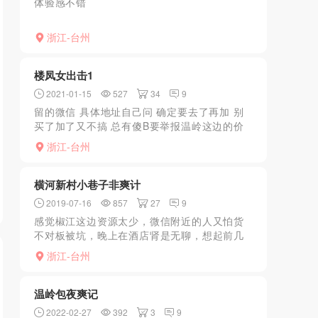
体验感不错
浙江-台州
楼凤女出击1
2021-01-15
527
34
9
留的微信 具体地址自己问 确定要去了再加 别
买了加了又不搞 总有傻B要举报温岭这边的价
格除了站街 基本就是3快5kjml.18起夜 不同服
浙江-台州
务不同价位
横河新村小巷子非爽计
2019-07-16
857
27
9
感觉椒江这边资源太少，微信附近的人又怕货
不对板被坑，晚上在酒店肾是无聊，想起前几
天在贴吧看的银河商城后面有戏，决定去那边
浙江-台州
转一转，到了银河商城后面横河新村那，发现
有好多游民在晃悠，凭...
温岭包夜爽记
2022-02-27
392
3
9