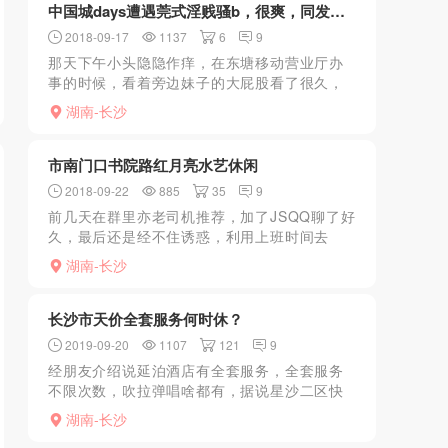
中国城days遭遇莞式淫贱骚b，很爽，同发woaisn
2018-09-17
1137
6
9
那天下午小头隐隐作痒，在东塘移动营业厅办
事的时候，看着旁边妹子的大屁股看了很久，
下面硬了，哎，又要去发泄一下了。知道最近
湖南-长沙
省城在扫黄打非，怕触霉头，决定去大场，直
接赶到中国城，发现上...
市南门口书院路红月亮水艺休闲
2018-09-22
885
35
9
前几天在群里亦老司机推荐，加了JSQQ聊了好
久，最后还是经不住诱惑，利用上班时间去
了，进去先是给你洗盐浴，洗完后先找找感觉
湖南-长沙
填了我的小JJ，kouhuo还不错，一下就硬了，
然后我就躺...
长沙市天价全套服务何时休？
2019-09-20
1107
121
9
经朋友介绍说延泊酒店有全套服务，全套服务
不限次数，吹拉弹唱啥都有，据说星沙二区快
餐店倒闭后，年轻漂亮的鸡婆们都从事1200元
湖南-长沙
以上的服务去了，以前150元的B价，现在哄抬