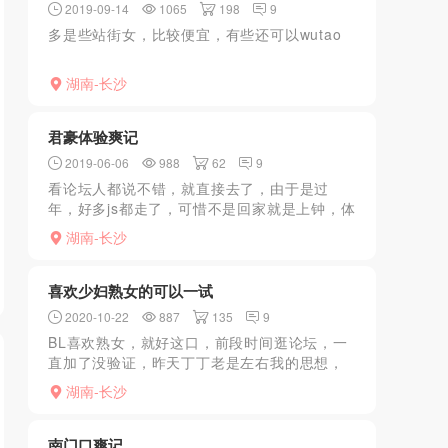
2019-09-14
1065
198
9
多是些站街女，比较便宜，有些还可以wutao
湖南-长沙
君豪体验爽记
2019-06-06
988
62
9
看论坛人都说不错，就直接去了，由于是过
年，好多js都走了，可惜不是回家就是上钟，体
验了68，感觉不错，虽然微胖，但很温柔，服
湖南-长沙
务也很好，最后妹子kb出来，特别爽
喜欢少妇熟女的可以一试
2020-10-22
887
135
9
BL喜欢熟女，就好这口，前段时间逛论坛，一
直加了没验证，昨天丁丁老是左右我的思想，
正好发现微信上面加了一直没去过，所以微信
湖南-长沙
联系，直接杀上门，整体很满意（可能是个人
比较喜欢身材不肥，...
南门口爽记