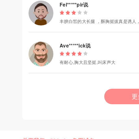
Fel*****pir说
丰腴白皙的大长腿 ，酥胸挺拔真是诱人
Ave*****ick说
有耐心,胸大且坚挺,叫床声大
更