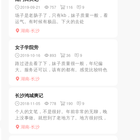
2019-09-21
757
116
9
场子是老肠子了，只有kb，妹子质量一般，看
运气。有时候有极品。下火的去处
湖南-长沙
女子学院旁
2019-10-16
893
36
9
路过进去看了下，妹子质量很一般，年纪偏
大。服务还可以，该有的都有。感觉比较特色
的就是wutaokb。58号比较善谈
湖南-长沙
长沙鸿城爽记
2018-11-05
778
190
9
个人的文笔，不是很好。年前非常的无聊，晚
上没事做。就想到了老地方了。地方很好找，
就在长沙附二对面。上三楼。一上楼进门，就
湖南-长沙
会有少爷来招呼你。吧你领进房间。然后会有
技师过来。觉得不好就...