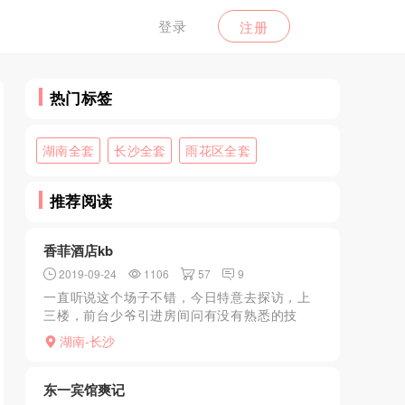
登录
注册
热门标签
湖南全套
长沙全套
雨花区全套
推荐阅读
香菲酒店kb
2019-09-24
1106
57
9
一直听说这个场子不错，今日特意去探访，上
三楼，前台少爷引进房间问有没有熟悉的技
师，直接点68，刚刚好有空，洗澡，
湖南-长沙
manyou，颜值不说，这里的服务很到位，特别
是DL，舌头钻得特别深，
东一宾馆爽记