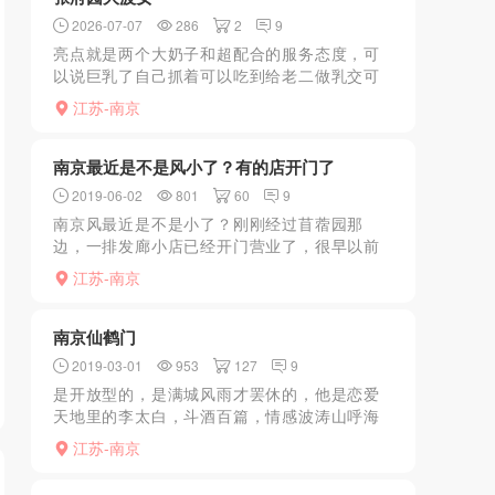
2026-07-07
286
2
9
亮点就是两个大奶子和超配合的服务态度，可
以说巨乳了自己抓着可以吃到给老二做乳交可
以直接交代非常软！配合度高能舌吻熟女玩的
江苏-南京
就是一个态度全程笑嘻嘻的配合姿势和场景，
浴室，客厅床上都尝试...
南京最近是不是风小了？有的店开门了
2019-06-02
801
60
9
南京风最近是不是小了？刚刚经过苜蓿园那
边，一排发廊小店已经开门营业了，很早以前
去过，有几个妹子还不错，后来就很少去发廊
江苏-南京
了。泄火是没问题的，不知道现在安全不安
全，不知道有没有知道哪里...
南京仙鹤门
2019-03-01
953
127
9
是开放型的，是满城风雨才罢休的，他是恋爱
天地里的李太白，斗酒百篇，情感波涛山呼海
啸，绵绵不绝；而你和我的恋爱，则是内敛性
江苏-南京
的，是爱你在心口难开，他是情感原野里的杜
子美，字里行间，潜气...