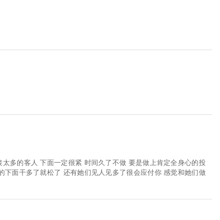
接太多的客人 下面一定很紧 时间久了不做 要是做上肯定全身心的投
火的下面干多了就松了 还有她们见人见多了很会应付你 感觉和她们做