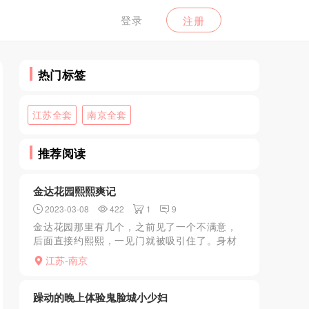
登录
注册
热门标签
江苏全套
南京全套
推荐阅读
金达花园熙熙爽记
2023-03-08
422
1
9
金达花园那里有几个，之前见了一个不满意，
后面直接约熙熙，一见门就被吸引住了。身材
很好，也很漂亮。技术挺不错的，之前找不少
江苏-南京
女的都不够硬，和她做真的全程充血一样。在
南京这个环境真是很难...
躁动的晚上体验鬼脸城小少妇