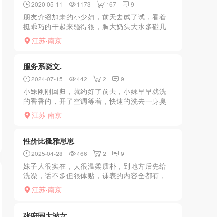
2020-05-11
1173
167
9
朋友介绍加来的小少妇，前天去试了试，看着
挺乖巧的干起来骚得很，胸大奶头大水多碰几
下就出水，kouhuo还不错，xiongtui很舒服奶
江苏-南京
子大大软软的，叫床声很轻柔叫得我全身酥酥
麻麻的...
服务系晓文.
2024-07-15
442
2
9
小妹刚刚回归，就约好了前去，小妹早早就洗
的香香的，开了空调等着，快速的洗去一身臭
汗，躺在床上让小妹伺候着，服务到位不敷
江苏-南京
衍，能做的，该有的都有，一套流程下来，让
人神清气爽。
性价比搔雅崽崽
2025-04-28
466
2
9
妹子人很实在，人很温柔质朴，到地方后先给
洗澡，话不多但很体贴，课表的内容全都有，
而且做的很足，可以看得出每一项目都非常认
江苏-南京
真细致，力度刚好适合，应该学过的，是有真
技术的，做服务的时候...
张府园大波女