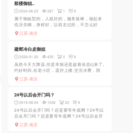
鼓楼御姐..
2024-06-23
287
1
9
属于御姐型的，人挺好的，服务挺棒，做起来
也没含糊，身材好，以前去过的，不怎么好
约，约了好几次才约到......
江苏-南京
建邺冷白皮御姐
2026-01-30
435
0
9
虽然今天大降温,但是本狼还是趁着休息cj来了,
约好时间,在老小区，遥控上楼,交完水费，陪
浴、帮洗、帮擦干，一气呵成，课表有的都
江苏-南京
有。人照8成，一进门老师给我的感觉有点宽，
但是脱光光之...
24号以后会开门吗？
2019-08-04
1036
22
9
24号以后会开门吗？还是要等年底啊？24号以
后会开门吗？还是要等年底啊？24号以后会开
门吗？还是要等年底啊？24号以后会开门吗？
江苏-南京
还是要等年底啊？