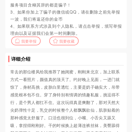
服务项目含糊其辞的都是骗子！
3、如果你加上了骗子的微信或QQ，请在删除之前先举报
一波，我们将返还你的金币
4、如果联系方式涉及到个人隐私，请点击举报，填写举报
理由以及证据我们会第一时间删除。
我要举报
我要收藏
详细介绍
常去的那位楼凤给我推荐了她闺蜜，刚刚来北京，加上联系
方式一看照片，颜值真的顶天了。约好晚上见面，一进门就
惊了，身材高挑，皮肤白里透红，主要是奶子确实大，吊带
感觉根本包不住。穿了身特别有情调的情趣私服，挑逗得不
行，是个男人都扛不住。这次玩得真是爽翻了，那对天然大
尖奶弹性十足，乳交的时候整个人都飘飘欲仙，肌肤贴着的
那种感觉太舒服了。口活也很到位，小嘴、小舌尖又舔又
吸，拿捏得刚刚好。干的时候换上超薄连裤丝袜，美臀舔得