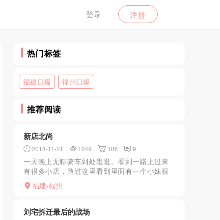
登录
注册
热门标签
福建口爆
福州口爆
推荐阅读
新店北尚
2018-11-21
1049
106
9
一天晚上无聊骑车到处逛逛。看到一路上过来
有很多小店，路过这里看到里面有一个小妹很
喜欢就进去了。然后才看到原来里面的小妹都
福建-福州
很不错。服务态度很好。不催。而且很配合。
主要B很紧。夹的我D...
刘宅拆迁最后的战场