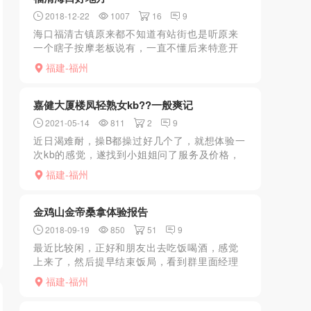
2018-12-22
1007
16
9
海口福清古镇原来都不知道有站街也是听原来
一个瞎子按摩老板说有，一直不懂后来特意开
车过去找不到，最后在摩的时候带领下来到海
福建-福州
口古街，所以一定要知道是旧街就会找到了，
电话是一个B比较紧的...
嘉健大厦楼凤轻熟女kb??一般爽记
2021-05-14
811
2
9
近日渴难耐，操B都操过好几个了，就想体验一
次kb的感觉，遂找到小姐姐问了服务及价格，
350行情价。妹子说自己年龄27，但实际感觉
福建-福州
不止，估计有30了，看在她挺温柔的份上就做
了，洗完澡...
金鸡山金帝桑拿体验报告
2018-09-19
850
51
9
最近比较闲，正好和朋友出去吃饭喝酒，感觉
上来了，然后提早结束饭局，看到群里面经理
最近新换了场所，就在金鸡山下面金帝，于是
福建-福州
联系并前往一探究竟，进去换鞋拿手牌，经理
问我要不要去泡下，我...