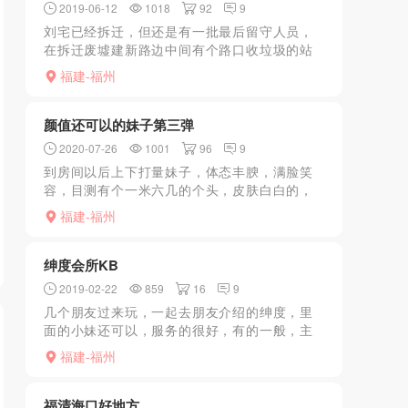
2019-06-12
1018
92
9
刘宅已经拆迁，但还是有一批最后留守人员，
在拆迁废墟建新路边中间有个路口收垃圾的站
点，站点附近有几个站姐女，年龄偏大，重口
福建-福州
味慎入，感觉很危险很荒凉
颜值还可以的妹子第三弹
2020-07-26
1001
96
9
到房间以后上下打量妹子，体态丰腴，满脸笑
容，目测有个一米六几的个头，皮肤白白的，
就是不知道服务真如说的那么好嘛。妹子温柔
福建-福州
的拉我到浴室洗澡 ，调好水温，从头到脚给我
打上沐浴露仔细冲洗...
绅度会所KB
2019-02-22
859
16
9
几个朋友过来玩，一起去朋友介绍的绅度，里
面的小妹还可以，服务的很好，有的一般，主
要还是看来，技术可以，进门先洗澡，然后
福建-福州
推，一整套下来60分钟，基本玩不了那么久，
不过妹子会陪你聊天
福清海口好地方