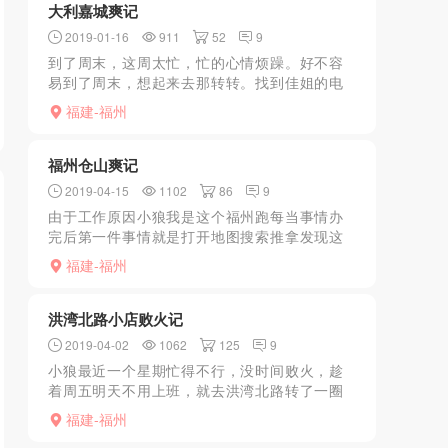
大利嘉城爽记
2019-01-16
911
52
9
到了周末，这周太忙，忙的心情烦躁。好不容
易到了周末，想起来去那转转。找到佳姐的电
话，打通后说有新的小妹，去了就安排。到了
福建-福州
地方，和佳姐联系好进门后，一看小妹不少，
大概看了一下还不错，...
福州仓山爽记
2019-04-15
1102
86
9
由于工作原因小狼我是这个福州跑每当事情办
完后第一件事情就是打开地图搜索推拿发现这
个地方非常多家推拿店心想这回肯定有戏所以
福建-福州
我就找了一家人气最旺的过去的一进门就问做
个推拿多少费用告知没...
洪湾北路小店败火记
2019-04-02
1062
125
9
小狼最近一个星期忙得不行，没时间败火，趁
着周五明天不用上班，就去洪湾北路转了一圈
找了个小店发泄，有打炮、咬、飞机……，总
福建-福州
体消费不高，适合快餐败火。不过那边的鸡年