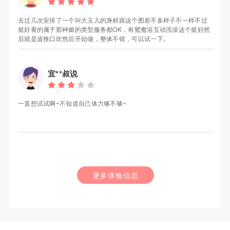
去过几次安排了一个叫大玉儿的身材跟这个图差不多样子不一样不过
挺好看的属于那种媚的类型服务都OK，有鸳鸯浴互动洗澡这个挺好然
后就是波推口吹然后开始做，整体不错，可以试一下。
宜**叔说
一直想试试啊~不知道自己体力够不够~
更多体验信息