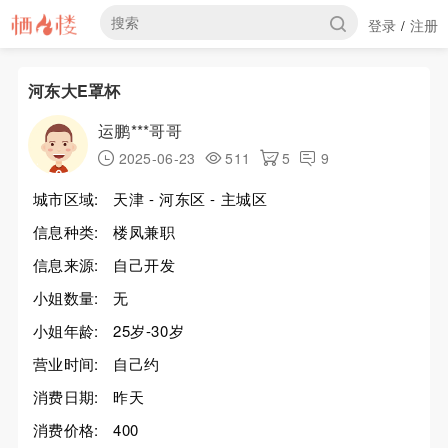
登录
注册
/
河东大E罩杯
运鹏***哥哥
2025-06-23
511
5
9
城市区域:
天津 - 河东区 - 主城区
信息种类:
楼凤兼职
信息来源:
自己开发
小姐数量:
无
小姐年龄:
25岁-30岁
营业时间:
自己约
消费日期:
昨天
消费价格:
400