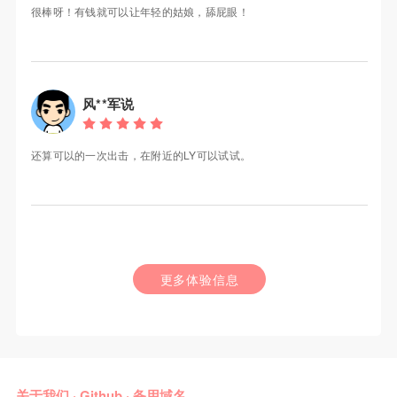
很棒呀！有钱就可以让年轻的姑娘，舔屁眼！
风**军说
还算可以的一次出击，在附近的LY可以试试。
更多体验信息
关于我们
·
Github
·
备用域名