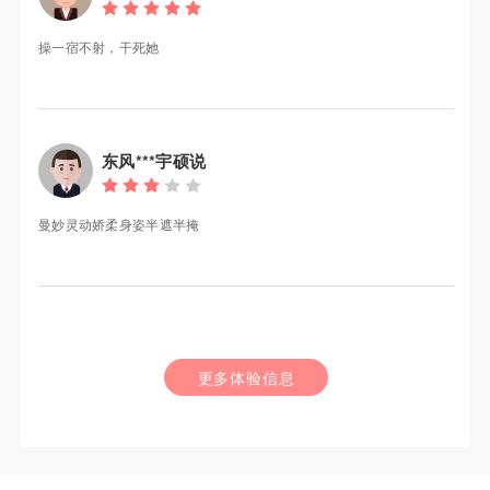
操一宿不射，干死她
东风***宇硕说
曼妙灵动娇柔身姿半遮半掩
更多体验信息