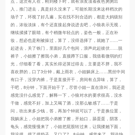
点，这次有人在，刚到楼下时，就有浪友顶着夜色匆匆出
入，推门进去，真是好久没来了，可能长期没来这样档次的
场子了，环视了好几遍，实在找不到合适的，都是大妈级别
的，浓妆淡抹，有个还直接起身说进去吧，小狼表示无视，
继续揉揉了眼睛，有个稍微年轻点的，姿色一般，正在补
妆，想必也是刚被操过，算了，没得选择了，就她了……一
起进去，关了铁门，里面好几个包间，浪声此起彼伏……脱
裤子，小姐擦了擦我小弟，直接蹲下口服，我借着微弱的灯
光，仔细看了看，其实长得还算过得去，主要是不胖，我不
喜欢胖的，口了3分钟，戴上雨衣，小姐躺床上……黑丝中间
有口子，没穿内裤，于是直接开干，房间有点异味，算了，
干吧，8分钟，下面开始干了，尽管小姐一直在浪叫，我还是
感觉没什么感觉了，解释一下，小狼对水的要求很高，没水
干做，感觉不好，加上又喝了酒，没那么敏感了……于是
问，吹出来多少钱，答，再加个钟就可以了，于是换位置，
我躺床上，小姐把我小弟擦了擦，开始口，舔蛋蛋，阴茎，
龟头，感觉慢慢来了，小姐把屁股转过来，让我搂她下面，
我没摸，摸了摸奶子，又口了7。8分钟，感觉来了，我说快