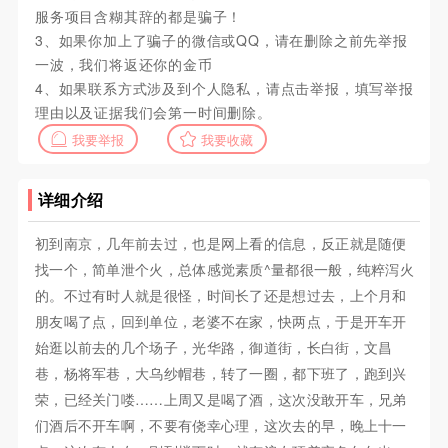
服务项目含糊其辞的都是骗子！
3、如果你加上了骗子的微信或QQ，请在删除之前先举报
一波，我们将返还你的金币
4、如果联系方式涉及到个人隐私，请点击举报，填写举报
理由以及证据我们会第一时间删除。
我要举报
我要收藏
详细介绍
初到南京，几年前去过，也是网上看的信息，反正就是随便
找一个，简单泄个火，总体感觉素质^量都很一般，纯粹泻火
的。不过有时人就是很怪，时间长了还是想过去，上个月和
朋友喝了点，回到单位，老婆不在家，快两点，于是开车开
始逛以前去的几个场子，光华路，御道街，长白街，文昌
巷，杨将军巷，大乌纱帽巷，转了一圈，都下班了，跑到兴
荣，已经关门喽……上周又是喝了酒，这次没敢开车，兄弟
们酒后不开车啊，不要有侥幸心理，这次去的早，晚上十一