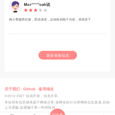
Mor*****oah说
胸大臀翘黑丝腿，诱惑满满，必须推倒狠干内射，彻底拿下
更多体验信息
关于我们
·
Github
·
备用域名
©2012-2027 自由开放，信息共享。
本站所有信息都来源于网络分享,请网友自行分辨网络信息真假,切勿
上当受骗,如遇骗子第一时间投诉.