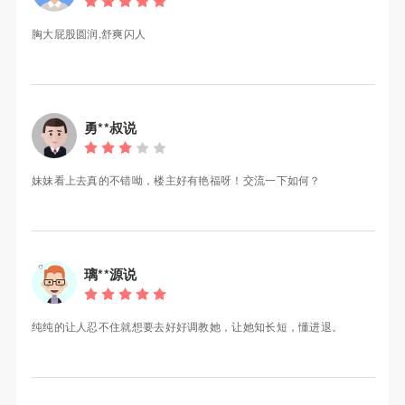
胸大屁股圆润,舒爽闪人
勇**叔说
妹妹看上去真的不错呦，楼主好有艳福呀！交流一下如何？
璃**源说
纯纯的让人忍不住就想要去好好调教她，让她知长短，懂进退。