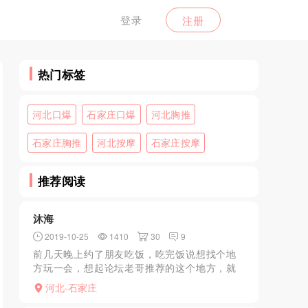
登录
注册
热门标签
河北口爆
石家庄口爆
河北胸推
石家庄胸推
河北按摩
石家庄按摩
推荐阅读
沐海
2019-10-25
1410
30
9
前几天晚上约了朋友吃饭，吃完饭说想找个地
方玩一会，想起论坛老哥推荐的这个地方，就
去了。导航到东二环槐安路交叉口一带，停车
河北-石家庄
进去，老哥们说进去就说找马经理，我特么进