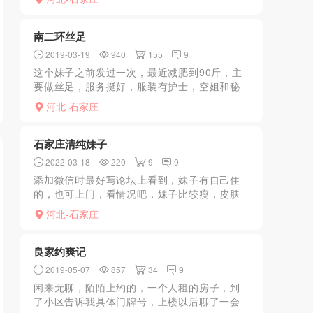
上了三楼，结果前台说没有会员卡不行，问办
卡要多少，心理没准备...
南二环丝足
2019-03-19
940
155
9
这个妹子之前发过一次，最近减肥到90斤，主
要做丝足，服务挺好，服装有护士，空姐和秘
书，喜欢扮演的可以去试试，妹子不机车，不
河北-石家庄
催人，只有丝足和手推，可以看看照片，身材
不错
石家庄清纯妹子
2022-03-18
220
9
9
添加微信时最好写论坛上看到，妹子有自己住
的，也可上门，看情况吧，妹子比较瘦，皮肤
很滑，约的话当天确定要去才发你定位，不要
河北-石家庄
闲聊
良家约爽记
2019-05-07
857
34
9
闲来无聊，陌陌上约的，一个人租的房子，到
了小区告诉我具体门牌号，上楼以后聊了一会