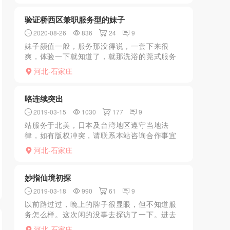
直推荐让去3楼体...
验证桥西区兼职服务型的妹子
2020-08-26
836
24
9
妹子颜值一般，服务那没得说，一套下来很
爽，体验一下就知道了，就那洗浴的莞式服务
也不过如此，在她这里都能享受到，她跟别的
河北-石家庄
楼凤不一样，很敬业，服务很到位不催，5张享
受我感觉很值，追求服...
咯连续突出
2019-03-15
1030
177
9
站服务于北美，日本及台湾地区遵守当地法
律，如有版权冲突，请联系本站咨询合作事宜
站服务于北美，日本及台湾地区遵守当地法
河北-石家庄
律，如有版权冲突，请联系本站咨询合作事宜
站服务于北美，日本及台湾...
妙指仙境初探
2019-03-18
990
61
9
以前路过过，晚上的牌子很显眼，但不知道服
务怎么样。这次闲的没事去探访了一下。进去
之后直接电梯上楼，二楼是足疗按摩，我直接
河北-石家庄