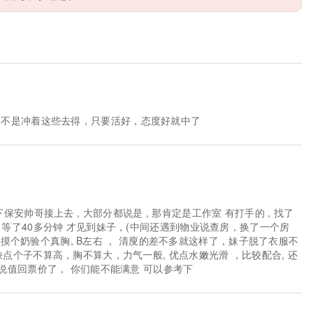
咱不是冲着这些去得，只要活好，态度好就中了
安帅哥接上去 , 大部分都说是 , 那肯定是工作室 有打手的 , 找了
， 等了40多分钟 才见到妹子，(中间还遇到物业说查房，换了一个房
5 先交摸个奶验个真胸, B左右 ， 清廋的差不多就这样了，妹子脱了衣服不
缺点个子不算高，胸不算大，力气一般, 优点水嫩光滑 ，比较配合, 还
来说值回票价了， 你们能不能满意 可以参考下