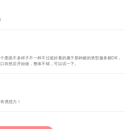
！
个图差不多样子不一样不过挺好看的属于那种媚的类型服务都OK，
推口吹然后开始做，整体不错，可以试一下。
的有诱惑力！