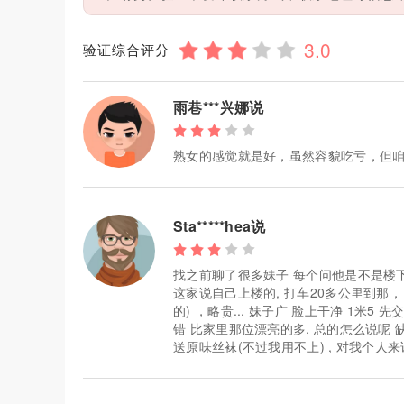
验证综合评分
雨巷***兴娜说
熟女的感觉就是好，虽然容貌吃亏，但
Sta*****hea说
找之前聊了很多妹子 每个问他是不是楼下保
这家说自己上楼的, 打车20多公里到那
的) ，略贵... 妹子广 脸上干净 1米
错 比家里那位漂亮的多, 总的怎么说呢 
送原味丝袜(不过我用不上) , 对我个人