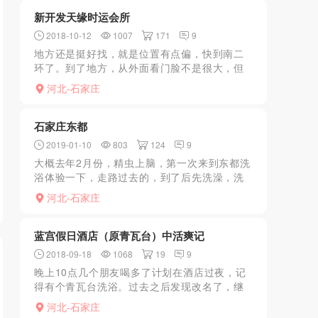
去了说找马经理，前台...
新开发天缘时运会所
2018-10-12
1007
171
9
地方还是挺好找，就是位置有点偏，快到南二
环了。到了地方，从外面看门脸不是很大，但
是招牌做的挺气派。进门后直接是小木桥，看
河北-石家庄
着很有情调，上楼后就是接待前台了。一个男
接待给拿鞋，换好后跟...
石家庄东都
2019-01-10
803
124
9
大概去年2月份，精虫上脑，第一次来到东都洗
浴体验一下，走路过去的，到了后先洗澡，洗
浴环境一般，主要是小姐这块。洗完后服务员
河北-石家庄
会带你到一个防盗门，进去后就是炮房了，小
弟会问你认不认识技...
蓝宫假日酒店（原青瓦台）中活爽记
2018-09-18
1068
19
9
晚上10点几个朋友喝多了计划在酒店过夜，记
得有个青瓦台洗浴。过去之后发现改名了，继
续进入发现还是原来的装修，估计有大活，但
河北-石家庄
是因为迎客的服务生太热情在1楼洗澡大厅就一